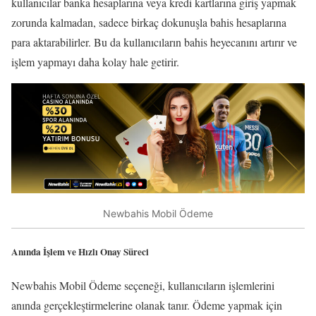
kullanıcılar banka hesaplarına veya kredi kartlarına giriş yapmak
zorunda kalmadan, sadece birkaç dokunuşla bahis hesaplarına
para aktarabilirler. Bu da kullanıcıların bahis heyecanını artırır ve
işlem yapmayı daha kolay hale getirir.
Newbahis Mobil Ödeme
Anında İşlem ve Hızlı Onay Süreci
Newbahis Mobil Ödeme seçeneği, kullanıcıların işlemlerini
anında gerçekleştirmelerine olanak tanır. Ödeme yapmak için