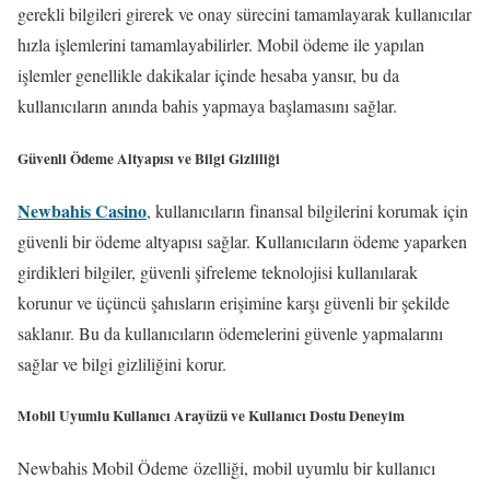
gerekli bilgileri girerek ve onay sürecini tamamlayarak kullanıcılar
hızla işlemlerini tamamlayabilirler. Mobil ödeme ile yapılan
işlemler genellikle dakikalar içinde hesaba yansır, bu da
kullanıcıların anında bahis yapmaya başlamasını sağlar.
Güvenli Ödeme Altyapısı ve Bilgi Gizliliği
Newbahis Casino
, kullanıcıların finansal bilgilerini korumak için
güvenli bir ödeme altyapısı sağlar. Kullanıcıların ödeme yaparken
girdikleri bilgiler, güvenli şifreleme teknolojisi kullanılarak
korunur ve üçüncü şahısların erişimine karşı güvenli bir şekilde
saklanır. Bu da kullanıcıların ödemelerini güvenle yapmalarını
sağlar ve bilgi gizliliğini korur.
Mobil Uyumlu Kullanıcı Arayüzü ve Kullanıcı Dostu Deneyim
Newbahis Mobil Ödeme özelliği, mobil uyumlu bir kullanıcı