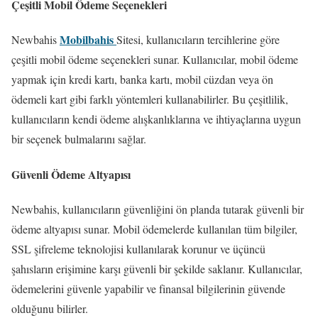
Çeşitli Mobil Ödeme Seçenekleri
Mobilbahis
Newbahis
Sitesi, kullanıcıların tercihlerine göre
çeşitli mobil ödeme seçenekleri sunar. Kullanıcılar, mobil ödeme
yapmak için kredi kartı, banka kartı, mobil cüzdan veya ön
ödemeli kart gibi farklı yöntemleri kullanabilirler. Bu çeşitlilik,
kullanıcıların kendi ödeme alışkanlıklarına ve ihtiyaçlarına uygun
bir seçenek bulmalarını sağlar.
Güvenli Ödeme Altyapısı
Newbahis, kullanıcıların güvenliğini ön planda tutarak güvenli bir
ödeme altyapısı sunar. Mobil ödemelerde kullanılan tüm bilgiler,
SSL şifreleme teknolojisi kullanılarak korunur ve üçüncü
şahısların erişimine karşı güvenli bir şekilde saklanır. Kullanıcılar,
ödemelerini güvenle yapabilir ve finansal bilgilerinin güvende
olduğunu bilirler.