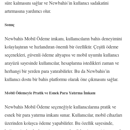
süre kalmasını sağlar ve Newbahis’in kullanıcı sadakatini
artırmasına yardımcı olur.
Sonuç
Newbahis Mobil Ödeme imkanı, kullanıcıların bahis deneyimini
kolaylaştıran ve hızlandıran önemli bir özelliktir. Çeşitli ödeme
seçenekleri, güvenli ödeme altyapısı ve mobil uyumlu kullanıcı
arayüzü sayesinde kullanıcılar, hesaplarına istedikleri zaman ve
herhangi bir yerden para yatırabilirler. Bu da Newbahis’in
kullanıcı dostu bir bahis platformu olarak öne çıkmasını sağlar.
Mobil Ödemeyle Pratik ve Esnek Para Yatırma İmkanı
Newbahis Mobil Ödeme seçeneğiyle kullanıcılarına pratik ve
esnek bir para yatırma imkanı sunar. Kullanıcılar, mobil cihazları
üzerinden kolayca ödeme yapabilirler. Bu özellik sayesinde,