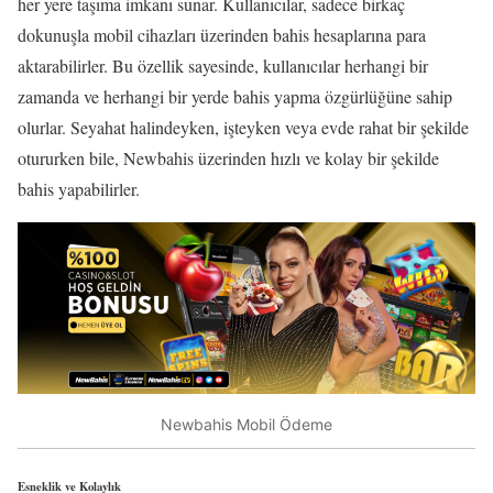
her yere taşıma imkanı sunar. Kullanıcılar, sadece birkaç
dokunuşla mobil cihazları üzerinden bahis hesaplarına para
aktarabilirler. Bu özellik sayesinde, kullanıcılar herhangi bir
zamanda ve herhangi bir yerde bahis yapma özgürlüğüne sahip
olurlar. Seyahat halindeyken, işteyken veya evde rahat bir şekilde
otururken bile, Newbahis üzerinden hızlı ve kolay bir şekilde
bahis yapabilirler.
Newbahis Mobil Ödeme
Esneklik ve Kolaylık