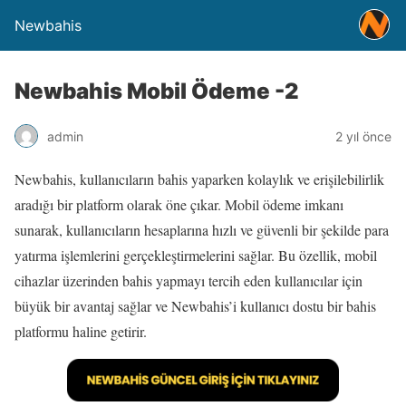
Newbahis
Newbahis Mobil Ödeme -2
admin
2 yıl önce
Newbahis, kullanıcıların bahis yaparken kolaylık ve erişilebilirlik
aradığı bir platform olarak öne çıkar. Mobil ödeme imkanı
sunarak, kullanıcıların hesaplarına hızlı ve güvenli bir şekilde para
yatırma işlemlerini gerçekleştirmelerini sağlar. Bu özellik, mobil
cihazlar üzerinden bahis yapmayı tercih eden kullanıcılar için
büyük bir avantaj sağlar ve Newbahis’i kullanıcı dostu bir bahis
platformu haline getirir.