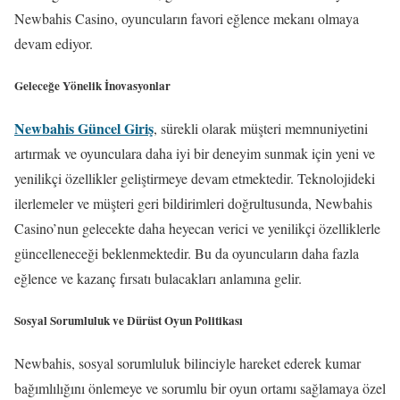
Newbahis Casino, oyuncuların favori eğlence mekanı olmaya
devam ediyor.
Geleceğe Yönelik İnovasyonlar
Newbahis Güncel Giriş
, sürekli olarak müşteri memnuniyetini
artırmak ve oyunculara daha iyi bir deneyim sunmak için yeni ve
yenilikçi özellikler geliştirmeye devam etmektedir. Teknolojideki
ilerlemeler ve müşteri geri bildirimleri doğrultusunda, Newbahis
Casino’nun gelecekte daha heyecan verici ve yenilikçi özelliklerle
güncelleneceği beklenmektedir. Bu da oyuncuların daha fazla
eğlence ve kazanç fırsatı bulacakları anlamına gelir.
Sosyal Sorumluluk ve Dürüst Oyun Politikası
Newbahis, sosyal sorumluluk bilinciyle hareket ederek kumar
bağımlılığını önlemeye ve sorumlu bir oyun ortamı sağlamaya özel