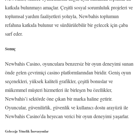
katkıda bulunmayı amaçlar. Çeşitli sosyal sorumluluk projeleri ve
toplumsal yardım faaliyetleri yoluyla, Newbahis toplumun
refahına katkıda bulunur ve sürdürülebilir bir gelecek için çaba
sarf eder.
Sonuç
Newbahis Casino, oyunculara benzersiz bir oyun deneyimi sunan
önde gelen çevrimiçi casino platformlarından biridir. Geniş oyun
seçenekleri, yüksek kaliteli grafikler, çeşitli bonuslar ve
mükemmel müşteri hizmetleri ile birleşen bu özellikler,
Newbahis’i sektörde öne çıkan bir marka haline getirir.
Oyuncular, güvenilirlik, güvenlik ve kullanıcı dostu arayüzü ile
Newbahis Casino’da heyecan verici bir oyun deneyimi yaşarlar.
Geleceğe Yönelik İnovasyonlar