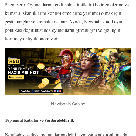
önem verir. Oyuncuların kendi bahis limitlerini belirlemelerine ve
kumar alışkanlıklarını kontrol etmelerine yardımcı olmak için
çeşitli araçlar ve kaynaklar sunar. Ayrıca, Newbahis, adil oyun
politikası doğrultusunda oyuncuların güvenliğini ve gizliliğini
korumaya büyük önem verir.
Newbahis Casino
Toplumsal Katkılar ve Sürdürülebilirlik
Newbahis, sadece oyuncularına değil, aynı zamanda topluma da