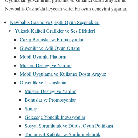
Newbahis Casino’da heyecan verici bir oyun deneyimi yaşarlar.
Newbahis Casino ve Çeşitli Oyun Seçenekleri
Yüksek Kaliteli Grafikler ve Ses Efektleri
Cazip Bonuslar ve Promosyonlar
Güvenilir ve Adil Oyun Ortamı
Mobil Uyumlu Platform
Müşteri Desteği ve Yardım
Mobil Uygulama ve Kullanıcı Dostu Arayüz
Güvenlik ve Lisanslama
Müşteri Desteği ve Yardım
Bonuslar ve Promosyonlar
Sonuç
Geleceğe Yönelik İnovasyonlar
Sosyal Sorumluluk ve Dürüst Oyun Politikası
Toplumsal Katkılar ve Sürdürülebilirlik