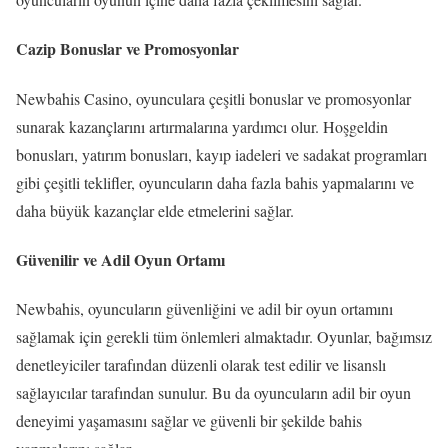
Cazip Bonuslar ve Promosyonlar
Newbahis Casino, oyunculara çeşitli bonuslar ve promosyonlar
sunarak kazançlarını artırmalarına yardımcı olur. Hoşgeldin
bonusları, yatırım bonusları, kayıp iadeleri ve sadakat programları
gibi çeşitli teklifler, oyuncuların daha fazla bahis yapmalarını ve
daha büyük kazançlar elde etmelerini sağlar.
Güvenilir ve Adil Oyun Ortamı
Newbahis, oyuncuların güvenliğini ve adil bir oyun ortamını
sağlamak için gerekli tüm önlemleri almaktadır. Oyunlar, bağımsız
denetleyiciler tarafından düzenli olarak test edilir ve lisanslı
sağlayıcılar tarafından sunulur. Bu da oyuncuların adil bir oyun
deneyimi yaşamasını sağlar ve güvenli bir şekilde bahis