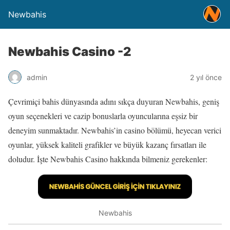
Newbahis
Newbahis Casino -2
admin
2 yıl önce
Çevrimiçi bahis dünyasında adını sıkça duyuran Newbahis, geniş
oyun seçenekleri ve cazip bonuslarla oyuncularına eşsiz bir
deneyim sunmaktadır. Newbahis’in casino bölümü, heyecan verici
oyunlar, yüksek kaliteli grafikler ve büyük kazanç fırsatları ile
doludur. İşte Newbahis Casino hakkında bilmeniz gerekenler:
Newbahis