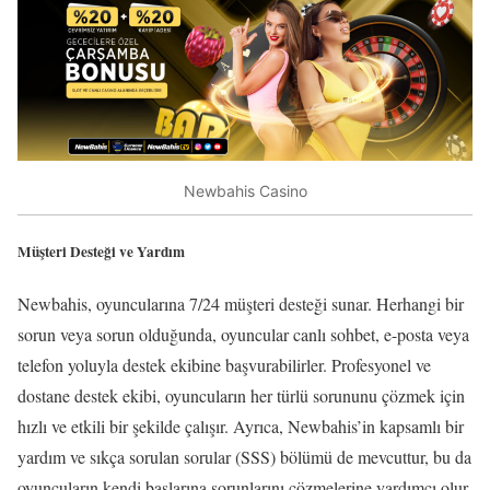
Newbahis Casino
Müşteri Desteği ve Yardım
Newbahis, oyuncularına 7/24 müşteri desteği sunar. Herhangi bir
sorun veya sorun olduğunda, oyuncular canlı sohbet, e-posta veya
telefon yoluyla destek ekibine başvurabilirler. Profesyonel ve
dostane destek ekibi, oyuncuların her türlü sorununu çözmek için
hızlı ve etkili bir şekilde çalışır. Ayrıca, Newbahis’in kapsamlı bir
yardım ve sıkça sorulan sorular (SSS) bölümü de mevcuttur, bu da
oyuncuların kendi başlarına sorunlarını çözmelerine yardımcı olur.