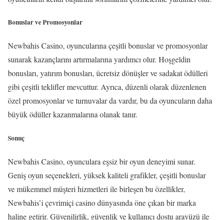
Bonuslar ve Promosyonlar
Newbahis Casino, oyuncularına çeşitli bonuslar ve promosyonlar
sunarak kazançlarını artırmalarına yardımcı olur. Hoşgeldin
bonusları, yatırım bonusları, ücretsiz dönüşler ve sadakat ödülleri
gibi çeşitli teklifler mevcuttur. Ayrıca, düzenli olarak düzenlenen
özel promosyonlar ve turnuvalar da vardır, bu da oyuncuların daha
büyük ödüller kazanmalarına olanak tanır.
Sonuç
Newbahis Casino, oyunculara eşsiz bir oyun deneyimi sunar.
Geniş oyun seçenekleri, yüksek kaliteli grafikler, çeşitli bonuslar
ve mükemmel müşteri hizmetleri ile birleşen bu özellikler,
Newbahis’i çevrimiçi casino dünyasında öne çıkan bir marka
haline getirir. Güvenilirlik, güvenlik ve kullanıcı dostu arayüzü ile