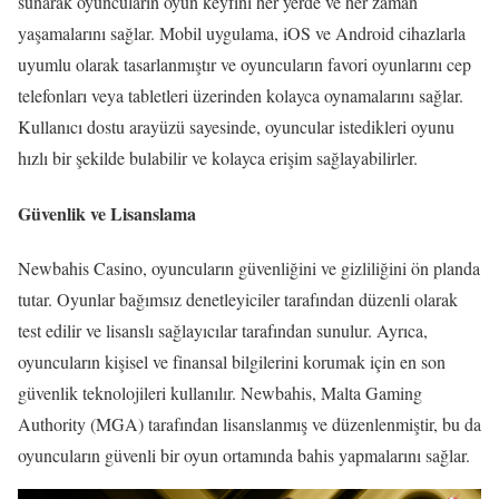
sunarak oyuncuların oyun keyfini her yerde ve her zaman
yaşamalarını sağlar. Mobil uygulama, iOS ve Android cihazlarla
uyumlu olarak tasarlanmıştır ve oyuncuların favori oyunlarını cep
telefonları veya tabletleri üzerinden kolayca oynamalarını sağlar.
Kullanıcı dostu arayüzü sayesinde, oyuncular istedikleri oyunu
hızlı bir şekilde bulabilir ve kolayca erişim sağlayabilirler.
Güvenlik ve Lisanslama
Newbahis Casino, oyuncuların güvenliğini ve gizliliğini ön planda
tutar. Oyunlar bağımsız denetleyiciler tarafından düzenli olarak
test edilir ve lisanslı sağlayıcılar tarafından sunulur. Ayrıca,
oyuncuların kişisel ve finansal bilgilerini korumak için en son
güvenlik teknolojileri kullanılır. Newbahis, Malta Gaming
Authority (MGA) tarafından lisanslanmış ve düzenlenmiştir, bu da
oyuncuların güvenli bir oyun ortamında bahis yapmalarını sağlar.