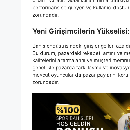
ortamı yaratır. Mobil kullanımın artmasıyla b
performans sergileyen ve kullanıcı dostu u
zorundadır.
Yeni Girişimcilerin Yükselişi
:
Bahis endüstrisindeki giriş engelleri azaldı
Bu durum, pazardaki rekabeti artırır ve me
kalitelerini artırmalarını ve müşteri memnun
genellikle pazarda farklılaşma ve inovasyo
mevcut oyuncular da pazar paylarını korum
zorundadır.