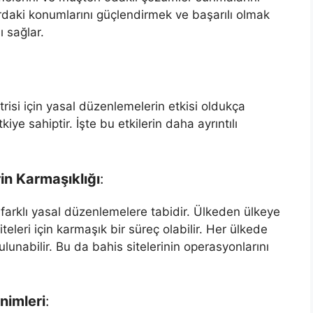
ardaki konumlarını güçlendirmek ve başarılı olmak
ı sağlar.
isi için yasal düzenlemelerin etkisi oldukça
kiye sahiptir. İşte bu etkilerin daha ayrıntılı
in Karmaşıklığı
:
 farklı yasal düzenlemelere tabidir. Ülkeden ülkeye
leri için karmaşık bir süreç olabilir. Her ülkede
ulunabilir. Bu da bahis sitelerinin operasyonlarını
nimleri
: