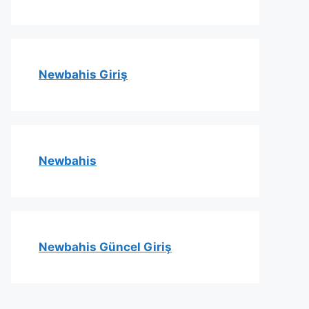
Newbahis Giriş
Newbahis
Newbahis Güncel Giriş