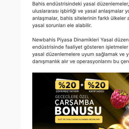
Bahis endüstrisindeki yasal düzenlemeler, u
uluslararası işbirliği ve yasal anlaşmalar y
anlaşmalar, bahis sitelerinin farklı ülkeler
yasal sorunları ele alabilir.
Newbahis Piyasa Dinamikleri Yasal düzenlem
endüstrisinde faaliyet gösteren işletmeler i
yasal düzenlemelere uyum sağlamak ve yasa
danışmanlık alır ve operasyonlarını bu çer