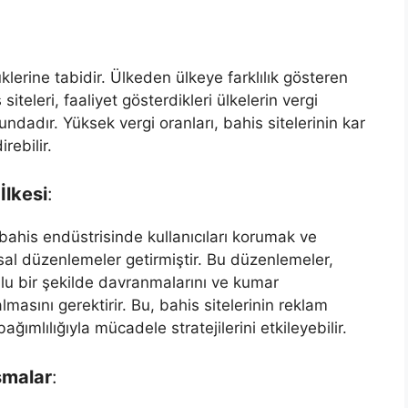
klerine tabidir. Ülkeden ülkeye farklılık gösteren
 siteleri, faaliyet gösterdikleri ülkelerin vergi
dadır. Yüksek vergi oranları, bahis sitelerinin kar
rebilir.
İlkesi
:
bahis endüstrisinde kullanıcıları korumak ve
sal düzenlemeler getirmiştir. Bu düzenlemeler,
umlu bir şekilde davranmalarını ve kumar
almasını gerektirir. Bu, bahis sitelerinin reklam
bağımlılığıyla mücadele stratejilerini etkileyebilir.
aşmalar
: