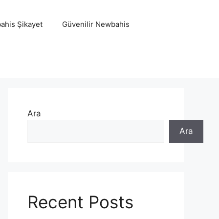
ahis Şikayet
Güvenilir Newbahis
Ara
Ara
Recent Posts