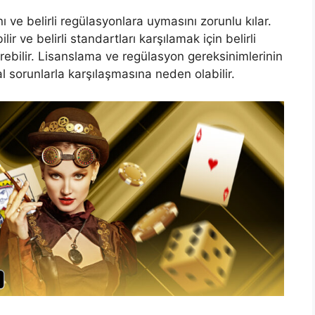
nı ve belirli regülasyonlara uymasını zorunlu kılar.
r ve belirli standartları karşılamak için belirli
irebilir. Lisanslama ve regülasyon gereksinimlerinin
al sorunlarla karşılaşmasına neden olabilir.