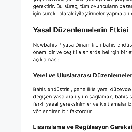
gerektirir. Bu süreç, tüm oyuncuların paz
için sürekli olarak iyileştirmeler yapmaların
Yasal Düzenlemelerin Etkisi
Newbahis Piyasa Dinamikleri bahis endüstr
önemlidir ve çeşitli alanlarda belirgin bir et
açıklaması:
Yerel ve Uluslararası Düzenlemeler
Bahis endüstrisi, genellikle yerel düzeyde
değişen yasalara uyum sağlamak, bahis site
farklı yasal gereksinimler ve kısıtlamalar b
yönlendiren bir faktördür.
Lisanslama ve Regülasyon Gereksi