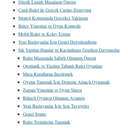
Düşük Limitli Masaların Önemi
Canlı Rulet ile Gerçek Casino Deneyimi
Strateji Konusunda Gerçekçi Yaklaşım
Bütçe Yönetimi ve Oyun Kontrolü
Mobil Rulet ve Kolay Erişim
Yeni Başlayanlar İçin Genel Değerlendirme
Sık Yapılan Hatalar ve Kaçınılması Gereken Davranışlar
Rulet Masasında Sabırlı Olmanın Önemi
Otomatik ve Yazılım Tabanlı Rulet Oyunları
Masa Kurallarını İncelemek
Oyunu Tanımak İçin Deneme Amaçlı Oynamak
Zaman Yönetimi ve Oyun Süresi
Bilinçli Oyuncu Olmanın Avantajı
Yeni Başlayanlar İçin Son Tavsiyeler
Genel Sonuç
Rulet Terimlerini Tanımak