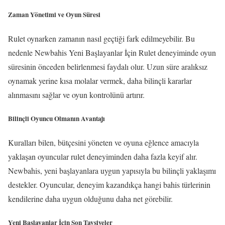
Zaman Yönetimi ve Oyun Süresi
Rulet oynarken zamanın nasıl geçtiği fark edilmeyebilir. Bu
nedenle Newbahis Yeni Başlayanlar İçin Rulet deneyiminde oyun
süresinin önceden belirlenmesi faydalı olur. Uzun süre aralıksız
oynamak yerine kısa molalar vermek, daha bilinçli kararlar
alınmasını sağlar ve oyun kontrolünü artırır.
Bilinçli Oyuncu Olmanın Avantajı
Kuralları bilen, bütçesini yöneten ve oyuna eğlence amacıyla
yaklaşan oyuncular rulet deneyiminden daha fazla keyif alır.
Newbahis, yeni başlayanlara uygun yapısıyla bu bilinçli yaklaşımı
destekler. Oyuncular, deneyim kazandıkça hangi bahis türlerinin
kendilerine daha uygun olduğunu daha net görebilir.
Yeni Başlayanlar İçin Son Tavsiyeler