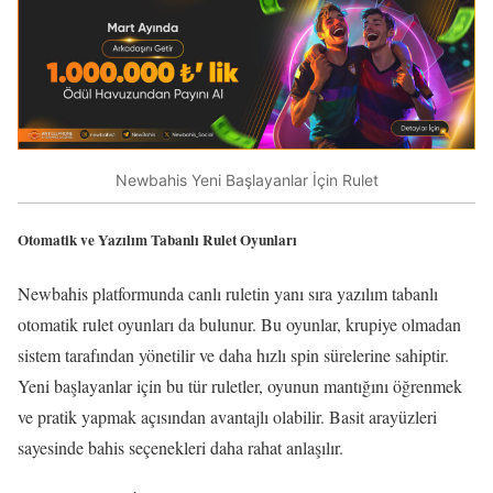
Newbahis Yeni Başlayanlar İçin Rulet
Otomatik ve Yazılım Tabanlı Rulet Oyunları
Newbahis platformunda canlı ruletin yanı sıra yazılım tabanlı
otomatik rulet oyunları da bulunur. Bu oyunlar, krupiye olmadan
sistem tarafından yönetilir ve daha hızlı spin sürelerine sahiptir.
Yeni başlayanlar için bu tür ruletler, oyunun mantığını öğrenmek
ve pratik yapmak açısından avantajlı olabilir. Basit arayüzleri
sayesinde bahis seçenekleri daha rahat anlaşılır.