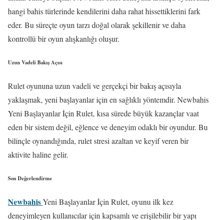
hangi bahis türlerinde kendilerini daha rahat hissettiklerini fark
eder. Bu süreçte oyun tarzı doğal olarak şekillenir ve daha
kontrollü bir oyun alışkanlığı oluşur.
Uzun Vadeli Bakış Açısı
Rulet oyununa uzun vadeli ve gerçekçi bir bakış açısıyla
yaklaşmak, yeni başlayanlar için en sağlıklı yöntemdir. Newbahis
Yeni Başlayanlar İçin Rulet, kısa sürede büyük kazançlar vaat
eden bir sistem değil, eğlence ve deneyim odaklı bir oyundur. Bu
bilinçle oynandığında, rulet stresi azaltan ve keyif veren bir
aktivite haline gelir.
Son Değerlendirme
Newbahis
Yeni Başlayanlar İçin Rulet, oyunu ilk kez
deneyimleyen kullanıcılar için kapsamlı ve erişilebilir bir yapı