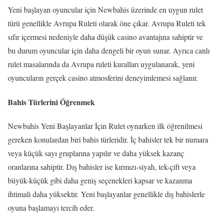
Yeni başlayan oyuncular için Newbahis üzerinde en uygun rulet
türü genellikle Avrupa Ruleti olarak öne çıkar. Avrupa Ruleti tek
sıfır içermesi nedeniyle daha düşük casino avantajına sahiptir ve
bu durum oyuncular için daha dengeli bir oyun sunar. Ayrıca canlı
rulet masalarında da Avrupa ruleti kuralları uygulanarak, yeni
oyuncuların gerçek casino atmosferini deneyimlemesi sağlanır.
Bahis Türlerini Öğrenmek
Newbahis Yeni Başlayanlar İçin Rulet oynarken ilk öğrenilmesi
gereken konulardan biri bahis türleridir. İç bahisler tek bir numara
veya küçük sayı gruplarına yapılır ve daha yüksek kazanç
oranlarına sahiptir. Dış bahisler ise kırmızı-siyah, tek-çift veya
büyük-küçük gibi daha geniş seçenekleri kapsar ve kazanma
ihtimali daha yüksektir. Yeni başlayanlar genellikle dış bahislerle
oyuna başlamayı tercih eder.