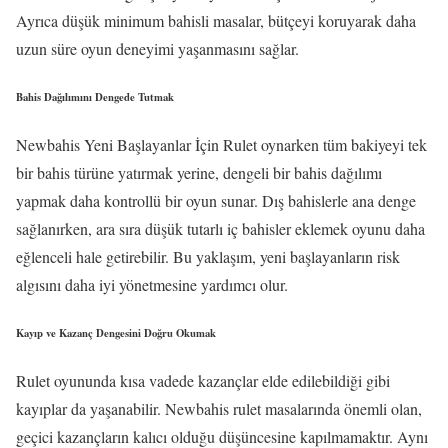
Ayrıca düşük minimum bahisli masalar, bütçeyi koruyarak daha
uzun süre oyun deneyimi yaşanmasını sağlar.
Bahis Dağılımını Dengede Tutmak
Newbahis Yeni Başlayanlar İçin Rulet oynarken tüm bakiyeyi tek
bir bahis türüne yatırmak yerine, dengeli bir bahis dağılımı
yapmak daha kontrollü bir oyun sunar. Dış bahislerle ana denge
sağlanırken, ara sıra düşük tutarlı iç bahisler eklemek oyunu daha
eğlenceli hale getirebilir. Bu yaklaşım, yeni başlayanların risk
algısını daha iyi yönetmesine yardımcı olur.
Kayıp ve Kazanç Dengesini Doğru Okumak
Rulet oyununda kısa vadede kazançlar elde edilebildiği gibi
kayıplar da yaşanabilir. Newbahis rulet masalarında önemli olan,
geçici kazançların kalıcı olduğu düşüncesine kapılmamaktır. Aynı