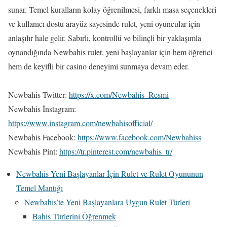
sunar. Temel kuralların kolay öğrenilmesi, farklı masa seçenekleri
ve kullanıcı dostu arayüz sayesinde rulet, yeni oyuncular için
anlaşılır hale gelir. Sabırlı, kontrollü ve bilinçli bir yaklaşımla
oynandığında Newbahis rulet, yeni başlayanlar için hem öğretici
hem de keyifli bir casino deneyimi sunmaya devam eder.
Newbahis Twitter:
https://x.com/Newbahis_Resmi
Newbahis İnstagram:
https://www.instagram.com/newbahisofficial/
Newbahis Facebook:
https://www.facebook.com/Newbahiss
Newbahis Pint:
https://tr.pinterest.com/newbahis_tr/
Newbahis Yeni Başlayanlar İçin Rulet ve Rulet Oyununun
Temel Mantığı
Newbahis’te Yeni Başlayanlara Uygun Rulet Türleri
Bahis Türlerini Öğrenmek