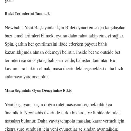
Rulet Terimlerini Tanımak
Newbahis Yeni Başlayanlar İçin Rulet oynarken sıkça karşılaşılan
bazı temel terimleri bilmek, oyunu daha rahat takip etmeyi sağlar.
Spin, çarkın her çevrilmesini ifade ederken payout bahis
kazanıldığında alınan ödemeyi belirtir. Inside bet ve outside bet
terimleri ise sırasıyla iç bahisleri ve dış bahisleri tanımlar. Bu
kavramlara hakim olmak, masa üzerindeki seçenekleri daha hızlı
anlamaya yardımcı olur.
Masa Seçiminin Oyun Deneyimine Etkisi
Yeni başlayanlar için doğru rulet masasını seçmek oldukça
önemlidir. Newbahis üzerinde farklı hızlarda ve limitlerde rulet
masaları bulunur. Daha yavaş tempolu masalar, karar vermek için
ekstra süre sunduğu için yeni oyuncular açısından avantajlıdır.