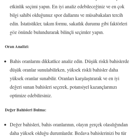
etkinlik seçimi yapın. En iyi analiz edebileceğiniz ve en çok
bilgi sahibi olduğunuz spor dallarını ve müsabakaları tercih
edin. İstatistikler, takım formu, sakatlık durumu gibi faktörleri
göz önünde bulundurarak bilinçli seçimler yapın.
Oran Analizi:
Bahis oranlarını dikkatlice analiz edin. Düşük riskli bahislerde
düşük oranlar sunulabilirken, yüksek riskli bahisler daha
yüksek oranlar sunabilir. Oranları karşılaştırarak ve en iyi
değeri sunan bahisleri seçerek, potansiyel kazançlarınızı
optimize edebilirsiniz.
Değer Bahisleri Bulma:
Değer bahisleri, bahis oranlarının, olayın gerçek olasılığından
daha yüksek olduğu durumlardır. Bedava bahislerinizi bu tür