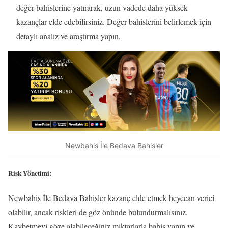
değer bahislerine yatırarak, uzun vadede daha yüksek
kazançlar elde edebilirsiniz. Değer bahislerini belirlemek için
detaylı analiz ve araştırma yapın.
Newbahis İle Bedava Bahisler
Risk Yönetimi:
Newbahis İle Bedava Bahisler kazanç elde etmek heyecan verici
olabilir, ancak riskleri de göz önünde bulundurmalısınız.
Kaybetmeyi göze alabileceğiniz miktarlarla bahis yapın ve