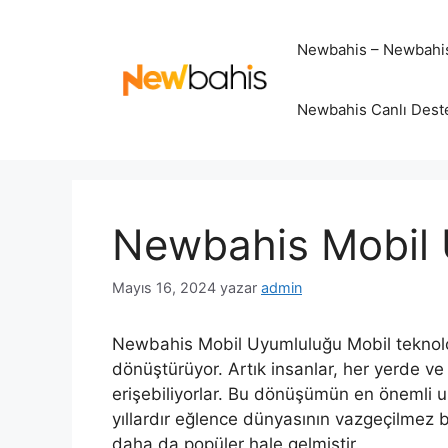
İçeriğe
atla
Newbahis – Newbahis
Newbahis Canlı Dest
Newbahis Mobil
Mayıs 16, 2024
yazar
admin
Newbahis Mobil Uyumluluğu Mobil teknoloji
dönüştürüyor. Artık insanlar, her yerde ve
erişebiliyorlar. Bu dönüşümün en önemli uns
yıllardır eğlence dünyasının vazgeçilmez b
daha da popüler hale gelmiştir.