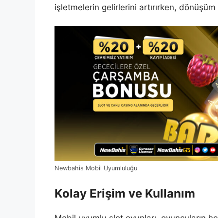
işletmelerin gelirlerini artırırken, dönüşü
Newbahis Mobil Uyumluluğu
Kolay Erişim ve Kullanım