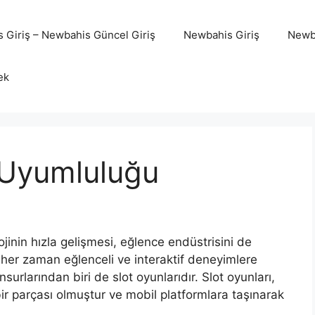
 Giriş – Newbahis Güncel Giriş
Newbahis Giriş
Newb
ek
 Uyumluluğu
nin hızla gelişmesi, eğlence endüstrisini de
 her zaman eğlenceli ve interaktif deneyimlere
urlarından biri de slot oyunlarıdır. Slot oyunları,
ir parçası olmuştur ve mobil platformlara taşınarak