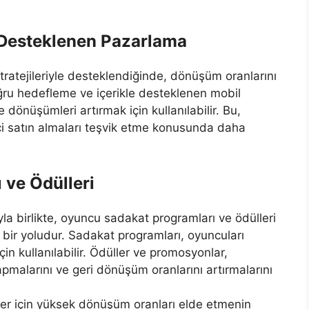
e Desteklenen Pazarlama
tratejileriyle desteklendiğinde, dönüşüm oranlarını
 Doğru hedefleme ve içerikle desteklenen mobil
dönüşümleri artırmak için kullanılabilir. Bu,
içi satın almaları teşvik etme konusunda daha
 ve Ödülleri
a birlikte, oyuncu sadakat programları ve ödülleri
bir yoludur. Sadakat programları, oyuncuları
çin kullanılabilir. Ödüller ve promosyonlar,
pmalarını ve geri dönüşüm oranlarını artırmalarını
ler için yüksek dönüşüm oranları elde etmenin