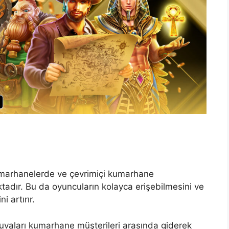
umarhanelerde ve çevrimiçi kumarhane
tadır. Bu da oyuncuların kolayca erişebilmesini ve
i artırır.
rnuvaları kumarhane müşterileri arasında giderek