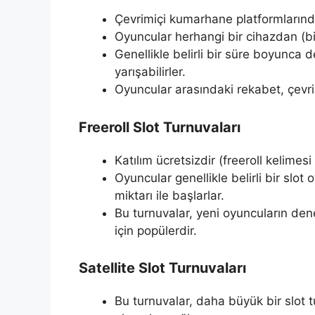
Çevrimiçi kumarhane platformlarınd
Oyuncular herhangi bir cihazdan (bilgi
Genellikle belirli bir süre boyunc
yarışabilirler.
Oyuncular arasındaki rekabet, çevrimiç
Freeroll Slot Turnuvaları
Katılım ücretsizdir (freeroll kelimesi
Oyuncular genellikle belirli bir slot
miktarı ile başlarlar.
Bu turnuvalar, yeni oyuncuların de
için popülerdir.
Satellite Slot Turnuvaları
Bu turnuvalar, daha büyük bir slot 