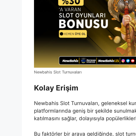
Newbahis Slot Turnuvaları
Kolay Erişim
Newbahis Slot Turnuvaları, geleneksel k
platformlarında geniş bir şekilde sunulmak
katılmasını sağlar, dolayısıyla popülerliklerin
Bu faktörler bir araya geldiğinde, slot tu