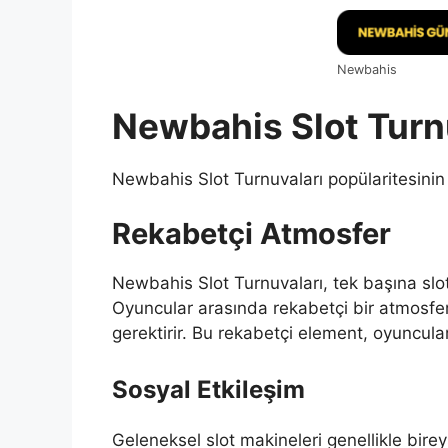
Newbahis
Newbahis Slot Turnu
Newbahis Slot Turnuvaları popülaritesinin
Rekabetçi Atmosfer
Newbahis Slot Turnuvaları, tek başına sl
Oyuncular arasında rekabetçi bir atmosfer 
gerektirir. Bu rekabetçi element, oyuncula
Sosyal Etkileşim
Geleneksel slot makineleri genellikle bire