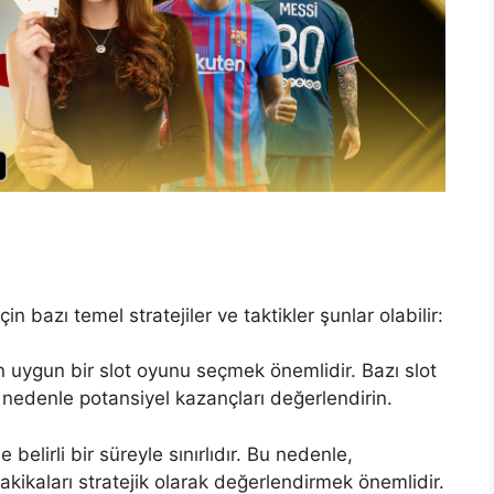
n bazı temel stratejiler ve taktikler şunlar olabilir:
in uygun bir slot oyunu seçmek önemlidir. Bazı slot
 nedenle potansiyel kazançları değerlendirin.
e belirli bir süreyle sınırlıdır. Bu nedenle,
akikaları stratejik olarak değerlendirmek önemlidir.