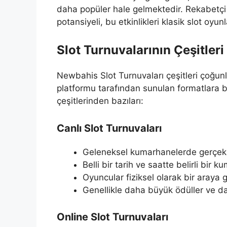
daha popüler hale gelmektedir. Rekabetçi 
potansiyeli, bu etkinlikleri klasik slot oyunl
Slot Turnuvalarının Çeşitleri
Newbahis Slot Turnuvaları çeşitleri çoğu
platformu tarafından sunulan formatlara bağ
çeşitlerinden bazıları:
Canlı Slot Turnuvaları
Geleneksel kumarhanelerde gerçekl
Belli bir tarih ve saatte belirli bi
Oyuncular fiziksel olarak bir araya ge
Genellikle daha büyük ödüller ve d
Online Slot Turnuvaları