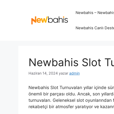
İçeriğe
atla
Newbahis – Newbahis
Newbahis Canlı Dest
Newbahis Slot Tu
Haziran 14, 2024
yazar
admin
Newbahis Slot Turnuvaları yıllar içinde sür
önemli bir parçası oldu. Ancak, son yıllard
turnuvaları. Geleneksel slot oyunlarından f
rekabetçi bir atmosfer yaratıyor ve kazanma