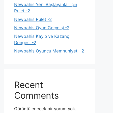
Newbahis Yeni Başlayanlar İçin
Rulet -2
Newbahis Rulet -2
Newbahis Oyun Geçmişi -2
Newbahis Kayıp ve Kazanç
Dengesi -2
Newbahis Oyuncu Memnuniyeti -2
Recent
Comments
Görüntülenecek bir yorum yok.