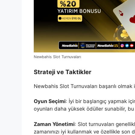
Newbahis Slot Turnuvaları
Strateji ve Taktikler
Newbahis Slot Turnuvaları başarılı olmak içi
Oyun Seçimi
: İyi bir başlangıç yapmak iç
oyunları daha yüksek ödüller sunabilir, bu
Zaman Yönetimi
: Slot turnuvaları genellikl
zamanınızı iyi kullanmak ve özellikle son d