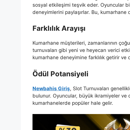
sosyal etkileşimi teşvik eder. Oyuncular bir
deneyimlerini paylaşırlar. Bu, kumarhane de
Farklılık Arayışı
Kumarhane müşterileri, zamanlarının çoğun
turnuvaları gibi yeni ve heyecan verici etki
kumarhane deneyimine farklılık getirir ve 
Ödül Potansiyeli
Newbahis Giriş
, Slot Turnuvaları genelli
bulunur. Oyuncular, büyük ikramiyeler ve d
kumarhanelerde popüler hale gelir.