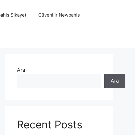
ahis Şikayet
Güvenilir Newbahis
Ara
Ara
Recent Posts