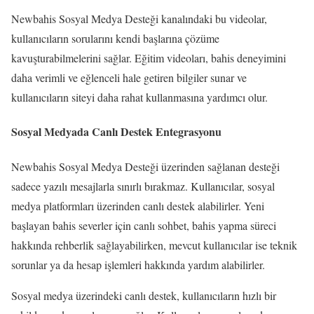
Newbahis Sosyal Medya Desteği kanalındaki bu videolar,
kullanıcıların sorularını kendi başlarına çözüme
kavuşturabilmelerini sağlar. Eğitim videoları, bahis deneyimini
daha verimli ve eğlenceli hale getiren bilgiler sunar ve
kullanıcıların siteyi daha rahat kullanmasına yardımcı olur.
Sosyal Medyada Canlı Destek Entegrasyonu
Newbahis Sosyal Medya Desteği üzerinden sağlanan desteği
sadece yazılı mesajlarla sınırlı bırakmaz. Kullanıcılar, sosyal
medya platformları üzerinden canlı destek alabilirler. Yeni
başlayan bahis severler için canlı sohbet, bahis yapma süreci
hakkında rehberlik sağlayabilirken, mevcut kullanıcılar ise teknik
sorunlar ya da hesap işlemleri hakkında yardım alabilirler.
Sosyal medya üzerindeki canlı destek, kullanıcıların hızlı bir