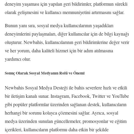
deneyim yaşaması için yapılan geri bildirimler, platformun sürekli
olarak gelişmesini ve kullanıcı memnuniyetini artırmasını sağlar.
Bunun yanı sıra, sosyal medya kullanıcılarının yaşadıkları
deneyimlerini paylaşmaları, diğer kullanıcılar için de bilgi kaynağı
oluşturur. Newbahis, kullanıcılarının geri bildirimlerine değer verir
ve her yorum, daha kaliteli hizmet için bir adım atılmasına
yardımcı olur.
Sonuç Olarak Sosyal Medyanın Rolü ve Önemi
Newbahis Sosyal Medya Desteği ile bahis severlere hızlı ve etkili
bir iletişim kanalı sunar. Instagram, Facebook, Twitter ve YouTube
gibi popüler platformlar üzerinden sağlanan destek, kullanıcıların
herhangi bir sorunu kolayca çözmesini sağlar. Ayrıca, sosyal
medya üzerinden sunulan güncellemeler, promosyonlar ve eğitim
içerikleri, kullanıcıların platformu daha etkin bir şekilde