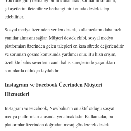
YouTube gibi) herhangi birini kullanarak, sorularını sorabilir,
şikayetlerini iletebilir ve herhangi bir konuda destek talep
edebilirler.
Sosyal medya üzerinden verilen destek, kullanıcıların daha hızlı
yanıtlar almasını sağlar. Müşteri destek ekibi, sosyal medya
platformları üzerinden gelen talepleri en kısa sürede değerlendirir
ve sorunları çözme konusunda yardımcı olur. Bu hızlı erişim,
özellikle bahis severlerin canlı bahis süreçlerinde yaşadıkları
sorunlarda oldukça faydalıdır.
Instagram ve Facebook Üzerinden Müşteri
Hizmetleri
Instagram ve Facebook, Newbahis’in en aktif olduğu sosyal
medya platformları arasında yer almaktadır. Kullanıcılar, bu
platformlar üzerinden doğrudan mesaj göndererek destek