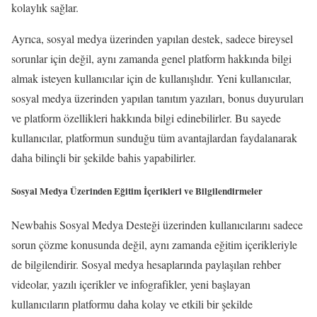
kolaylık sağlar.
Ayrıca, sosyal medya üzerinden yapılan destek, sadece bireysel
sorunlar için değil, aynı zamanda genel platform hakkında bilgi
almak isteyen kullanıcılar için de kullanışlıdır. Yeni kullanıcılar,
sosyal medya üzerinden yapılan tanıtım yazıları, bonus duyuruları
ve platform özellikleri hakkında bilgi edinebilirler. Bu sayede
kullanıcılar, platformun sunduğu tüm avantajlardan faydalanarak
daha bilinçli bir şekilde bahis yapabilirler.
Sosyal Medya Üzerinden Eğitim İçerikleri ve Bilgilendirmeler
Newbahis Sosyal Medya Desteği üzerinden kullanıcılarını sadece
sorun çözme konusunda değil, aynı zamanda eğitim içerikleriyle
de bilgilendirir. Sosyal medya hesaplarında paylaşılan rehber
videolar, yazılı içerikler ve infografikler, yeni başlayan
kullanıcıların platformu daha kolay ve etkili bir şekilde