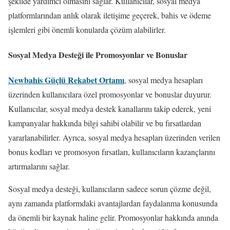
şekilde yardımcı olmasını sağlar. Kullanıcılar, sosyal medya
platformlarından anlık olarak iletişime geçerek, bahis ve ödeme
işlemleri gibi önemli konularda çözüm alabilirler.
Sosyal Medya Desteği ile Promosyonlar ve Bonuslar
Newbahis Güçlü Rekabet Ortamı
, sosyal medya hesapları
üzerinden kullanıcılara özel promosyonlar ve bonuslar duyurur.
Kullanıcılar, sosyal medya destek kanallarını takip ederek, yeni
kampanyalar hakkında bilgi sahibi olabilir ve bu fırsatlardan
yararlanabilirler. Ayrıca, sosyal medya hesapları üzerinden verilen
bonus kodları ve promosyon fırsatları, kullanıcıların kazançlarını
artırmalarını sağlar.
Sosyal medya desteği, kullanıcıların sadece sorun çözme değil,
aynı zamanda platformdaki avantajlardan faydalanma konusunda
da önemli bir kaynak haline gelir. Promosyonlar hakkında anında