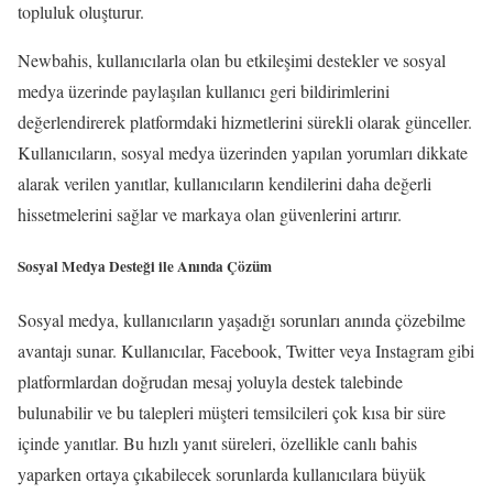
topluluk oluşturur.
Newbahis, kullanıcılarla olan bu etkileşimi destekler ve sosyal
medya üzerinde paylaşılan kullanıcı geri bildirimlerini
değerlendirerek platformdaki hizmetlerini sürekli olarak günceller.
Kullanıcıların, sosyal medya üzerinden yapılan yorumları dikkate
alarak verilen yanıtlar, kullanıcıların kendilerini daha değerli
hissetmelerini sağlar ve markaya olan güvenlerini artırır.
Sosyal Medya Desteği ile Anında Çözüm
Sosyal medya, kullanıcıların yaşadığı sorunları anında çözebilme
avantajı sunar. Kullanıcılar, Facebook, Twitter veya Instagram gibi
platformlardan doğrudan mesaj yoluyla destek talebinde
bulunabilir ve bu talepleri müşteri temsilcileri çok kısa bir süre
içinde yanıtlar. Bu hızlı yanıt süreleri, özellikle canlı bahis
yaparken ortaya çıkabilecek sorunlarda kullanıcılara büyük