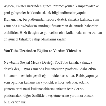
Ayrıca, Twitter üzerinden güncel promosyonlar, kampanyalar ve
yeni gelişmeler hakkında sık sık bilgilendirmeler yapılır.
Kullanıcılar, bu platformdan sadece destek almakla kalmaz, aynı
zamanda Newbahis’in sunduğu fırsatlardan da anında haberdar
olabilirler. Hızlı iletişim ve güncellemeler, kullanıcıların her zaman
en güncel bilgilere sahip olmalarını sağlar.
YouTube Üzerinden Eğitim ve Yardım Videoları
Newbahis Sosyal Medya Desteği YouTube kanalı, yalnızca
destek değil, aynı zamanda kullanıcıların platformu daha etkin
kullanabilmesi için çeşitli eğitim videoları sunar. Bahis yapmayı
yeni öğrenen kullanıcılara yönelik rehber videolar, ödeme
yöntemlerini nasıl kullanacaklarını anlatan içerikler ve
platformdaki diğer özellikleri keşfetmelerine yardımcı olacak
bilgiler yer alır.