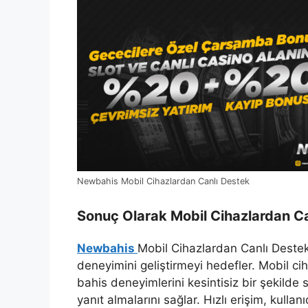
Newbahis Mobil Cihazlardan Canlı Destek
Sonuç Olarak Mobil Cihazlardan C
Newbahis
Mobil Cihazlardan Canlı Destek 
deneyimini geliştirmeyi hedefler. Mobil cih
bahis deneyimlerini kesintisiz bir şekilde
yanıt almalarını sağlar. Hızlı erişim, kullan