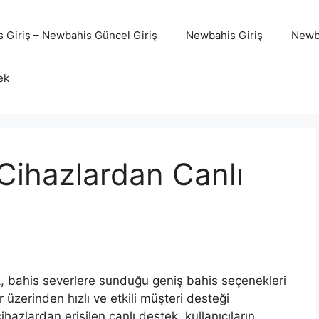
 Giriş – Newbahis Güncel Giriş
Newbahis Giriş
Newb
ek
Cihazlardan Canlı
 bahis severlere sunduğu geniş bahis seçenekleri
ar üzerinden hızlı ve etkili müşteri desteği
hazlardan erişilen canlı destek, kullanıcıların