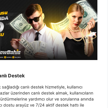
anlı Destek
sağladığı canlı destek hizmetiyle, kullanıcı
azlar üzerinden canlı destek almak, kullanıcıların
 sürdürmelerine yardımcı olur ve sorularına anında
ıcı dostu arayüz ve 7/24 aktif destek hattı ile