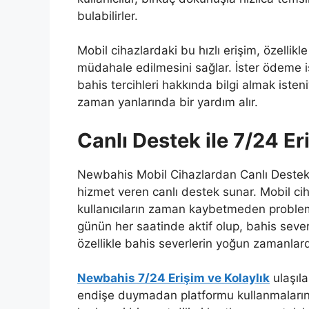
bulabilirler.
Mobil cihazlardaki bu hızlı erişim, özelli
müdahale edilmesini sağlar. İster ödeme işl
bahis tercihleri hakkında bilgi almak isten
zaman yanlarında bir yardım alır.
Canlı Destek ile 7/24 Er
Newbahis Mobil Cihazlardan Canlı Destek, 
hizmet veren canlı destek sunar. Mobil ci
kullanıcıların zaman kaybetmeden problemle
günün her saatinde aktif olup, bahis severler
özellikle bahis severlerin yoğun zamanlarda
Newbahis 7/24 Erişim ve Kolaylık
ulaşıla
endişe duymadan platformu kullanmalarını 