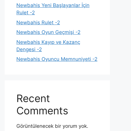
Newbahis Yeni Başlayanlar İçin
Rulet -2
Newbahis Rulet -2
Newbahis Oyun Geçmişi -2
Newbahis Kayıp ve Kazanç
Dengesi -2
Newbahis Oyuncu Memnuniyeti -2
Recent
Comments
Görüntülenecek bir yorum yok.