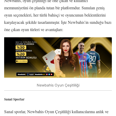
Newbahis, oyun çeşitliliği ile öne çıkan ve kullanıcı
memnuniyetini ön planda tutan bir platformdur. Sunulan geniş
oyun seçenekleri, her türlü bahisçi ve oyuncunun beklentilerini
karşılayacak şekilde tasarlanmıştır. İşte Newbahis’in sunduğu bazı
öne çıkan oyun türleri ve avantajları:
Newbahis Oyun Çeşitliliği
Sanal Sporlar
Sanal sporlar, Newbahis Oyun Çeşitliliği kullanıcılarına anlık ve