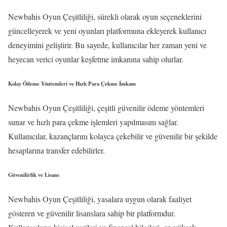
Newbahis Oyun Çeşitliliği, sürekli olarak oyun seçeneklerini
güncelleyerek ve yeni oyunları platformuna ekleyerek kullanıcı
deneyimini geliştirir. Bu sayede, kullanıcılar her zaman yeni ve
heyecan verici oyunlar keşfetme imkanına sahip olurlar.
Kolay Ödeme Yöntemleri ve Hızlı Para Çekme İmkanı
Newbahis Oyun Çeşitliliği, çeşitli güvenilir ödeme yöntemleri
sunar ve hızlı para çekme işlemleri yapılmasını sağlar.
Kullanıcılar, kazançlarını kolayca çekebilir ve güvenilir bir şekilde
hesaplarına transfer edebilirler.
Güvenilirlik ve Lisans
Newbahis Oyun Çeşitliliği, yasalara uygun olarak faaliyet
gösteren ve güvenilir lisanslara sahip bir platformdur.