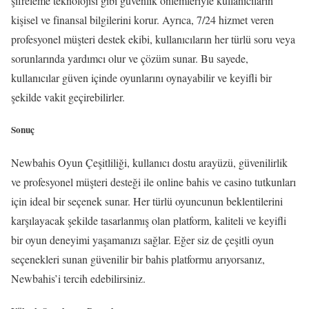
şifreleme teknolojisi gibi güvenlik önlemleriyle kullanıcıların
kişisel ve finansal bilgilerini korur. Ayrıca, 7/24 hizmet veren
profesyonel müşteri destek ekibi, kullanıcıların her türlü soru veya
sorunlarında yardımcı olur ve çözüm sunar. Bu sayede,
kullanıcılar güven içinde oyunlarını oynayabilir ve keyifli bir
şekilde vakit geçirebilirler.
Sonuç
Newbahis Oyun Çeşitliliği, kullanıcı dostu arayüzü, güvenilirlik
ve profesyonel müşteri desteği ile online bahis ve casino tutkunları
için ideal bir seçenek sunar. Her türlü oyuncunun beklentilerini
karşılayacak şekilde tasarlanmış olan platform, kaliteli ve keyifli
bir oyun deneyimi yaşamanızı sağlar. Eğer siz de çeşitli oyun
seçenekleri sunan güvenilir bir bahis platformu arıyorsanız,
Newbahis’i tercih edebilirsiniz.