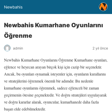
Newbahis
Newbahis Kumarhane Oyunlarını
Öğrenme
admin
2 yıl önce
Newbahis Kumarhane Oyunlarını Öğrenme Kumarhane oyunları,
eğlence ve heyecan arayan birçok kişi için cazip bir seçenektir.
Ancak, bu oyunları oynamak isteyenler için, oyunların kurallarını
ve stratejilerini öğrenmek önemli bir adımdır. Bu nedenle
kumarhane oyunlarını öğrenmek, sadece eğlenceli bir zaman
geçirmenin ötesine geçmektedir. Ve doğru stratejileri uygulayarak
ve doğru kararlar alarak, oyuncular, kumarhanede daha fazla
başarı elde edebilmektedir.