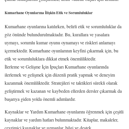
Kumarhane Oyunlarına İlişkin Etik ve Sorumluluklar
Kumarhane oyunlarına katılırken, belirli etik ve sorumluluklar da
göz önünde bulundurulmaktadır. Bu, kurallara ve yasalara
uymayı, sorumlu kumar oyunu oynamayı ve riskleri anlamayı
içermektedir. Kumarhane oyunlarının keyfini çıkarmak için, bu
etik ve sorumluluklara dikkat etmek önemliliktedir.
İlerleme ve Gelişme İçin İpuçları Kumarhane oyunlarında
ilerlemek ve gelişmek için düzenli pratik yapmak ve deneyim
kazanmak önemliliktedir. Stratejileri ve taktikleri sürekli olarak
geliştirmek ve kazanan ve kaybeden ellerden dersler çıkarmak da
başarıya giden yolda önemli adımlardır.
Kaynaklar ve Yardım Kumarhane oyunlarını öğrenmek için çeşitli
kaynaklar ve yardım hatları bulunmaktadır. Kitaplar, makaleler,
çevrimiçi kaynaklar ve uzmanlar, bilgi ve destek