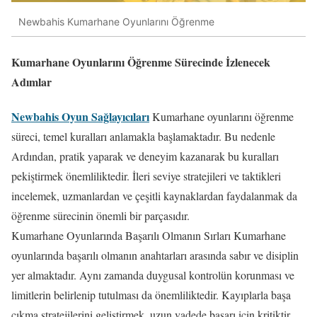
Newbahis Kumarhane Oyunlarını Öğrenme
Kumarhane Oyunlarını Öğrenme Sürecinde İzlenecek
Adımlar
Newbahis Oyun Sağlayıcıları
Kumarhane oyunlarını öğrenme
süreci, temel kuralları anlamakla başlamaktadır. Bu nedenle
Ardından, pratik yaparak ve deneyim kazanarak bu kuralları
pekiştirmek önemliliktedir. İleri seviye stratejileri ve taktikleri
incelemek, uzmanlardan ve çeşitli kaynaklardan faydalanmak da
öğrenme sürecinin önemli bir parçasıdır.
Kumarhane Oyunlarında Başarılı Olmanın Sırları Kumarhane
oyunlarında başarılı olmanın anahtarları arasında sabır ve disiplin
yer almaktadır. Aynı zamanda duygusal kontrolün korunması ve
limitlerin belirlenip tutulması da önemliliktedir. Kayıplarla başa
çıkma stratejilerini geliştirmek, uzun vadede başarı için kritiktir.