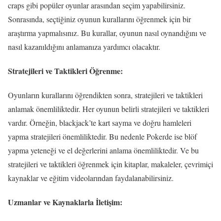
craps gibi popüler oyunlar arasından seçim yapabilirsiniz.
Sonrasında, seçtiğiniz oyunun kurallarını öğrenmek için bir
araştırma yapmalısınız. Bu kurallar, oyunun nasıl oynandığını ve
nasıl kazanıldığını anlamanıza yardımcı olacaktır.
Stratejileri ve Taktikleri Öğrenme:
Oyunların kurallarını öğrendikten sonra, stratejileri ve taktikleri
anlamak önemliliktedir. Her oyunun belirli stratejileri ve taktikleri
vardır. Örneğin, blackjack’te kart sayma ve doğru hamleleri
yapma stratejileri önemliliktedir. Bu nedenle Pokerde ise blöf
yapma yeteneği ve el değerlerini anlama önemliliktedir. Ve bu
stratejileri ve taktikleri öğrenmek için kitaplar, makaleler, çevrimiçi
kaynaklar ve eğitim videolarından faydalanabilirsiniz.
Uzmanlar ve Kaynaklarla İletişim: