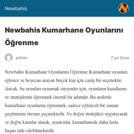
Newbahis
Newbahis Kumarhane Oyunlarını
Öğrenme
admin
2 yıl önce
Newbahis Kumarhane Oyunlarını Öğrenme Kumarhane oyunları,
eğlence ve heyecan arayan birçok kişi için cazip bir seçenektir.
Ancak, bu oyunları oynamak isteyenler için, oyunların kurallarını
ve stratejilerini öğrenmek önemli bir adımdır. Bu nedenle
kumarhane oyunlarını öğrenmek, sadece eğlenceli bir zaman
geçirmenin ötesine geçmektedir. Ve doğru stratejileri uygulayarak
ve doğru kararlar alarak, oyuncular, kumarhanede daha fazla
başarı elde edebilmektedir.