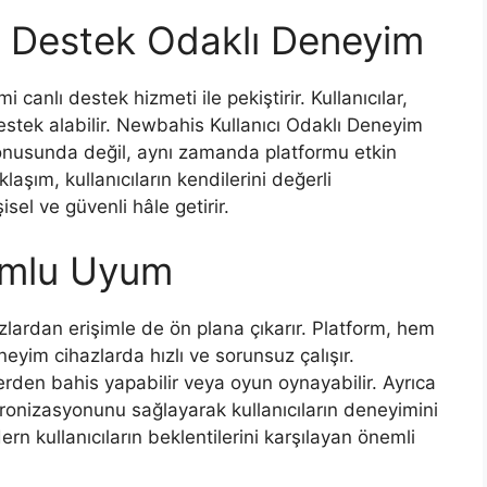
le Destek Odaklı Deneyim
i canlı destek hizmeti ile pekiştirir. Kullanıcılar,
destek alabilir. Newbahis Kullanıcı Odaklı Deneyim
 konusunda değil, aynı zamanda platformu etkin
aşım, kullanıcıların kendilerini değerli
sel ve güvenli hâle getirir.
rmlu Uyum
lardan erişimle de ön plana çıkarır. Platform, hem
yim cihazlarda hızlı ve sorunsuz çalışır.
 yerden bahis yapabilir veya oyun oynayabilir. Ayrıca
nkronizasyonunu sağlayarak kullanıcıların deneyimini
ern kullanıcıların beklentilerini karşılayan önemli