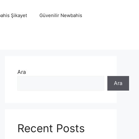
ahis Şikayet
Güvenilir Newbahis
Ara
Ara
Recent Posts