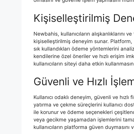
olmasını ve güvenle işlem yapmasını mümk
Kişiselleştirilmiş De
Newbahis, kullanıcıların alışkanlıklarını v
kişiselleştirilmiş deneyim sunar. Platform, k
sık kullandıkları ödeme yöntemlerini anali
kendilerine özel öneriler ve hızlı erişim imk
kullanıcıların siteyi daha etkin kullanmasın
Güvenli ve Hızlı İşl
Kullanıcı odaklı deneyim, güvenli ve hızlı 
yatırma ve çekme süreçlerini kullanıcı dost
ile korunur ve ödeme seçenekleri çeşitlendir
veya gecikme yaşamadan işlemlerini tamaml
kullanıcıların platforma güven duymasını 