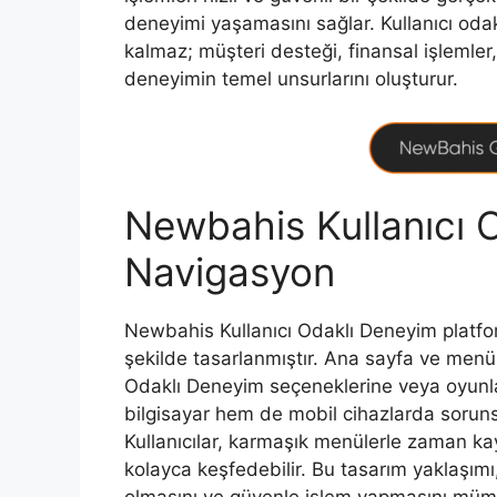
deneyimi yaşamasını sağlar. Kullanıcı odakl
kalmaz; müşteri desteği, finansal işlemler,
deneyimin temel unsurlarını oluşturur.
Newbahis Kullanıcı 
Navigasyon
Newbahis Kullanıcı Odaklı Deneyim platform
şekilde tasarlanmıştır. Ana sayfa ve menü y
Odaklı Deneyim seçeneklerine veya oyunlar
bilgisayar hem de mobil cihazlarda sorunsu
Kullanıcılar, karmaşık menülerle zaman kay
kolayca keşfedebilir. Bu tasarım yaklaşımı, 