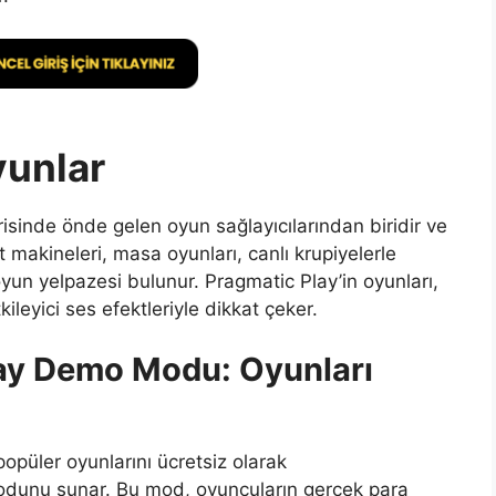
yunlar
sinde önde gelen oyun sağlayıcılarından biridir ve
ot makineleri, masa oyunları, canlı krupiyelerle
oyun yelpazesi bulunur. Pragmatic Play’in oyunları,
kileyici ses efektleriyle dikkat çeker.
ay Demo Modu: Oyunları
opüler oyunlarını ücretsiz olarak
dunu sunar. Bu mod, oyuncuların gerçek para