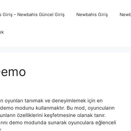
 Giriş – Newbahis Güncel Giriş
Newbahis Giriş
Newb
ek
Demo
n oyunları tanımak ve deneyimlemek için en
y demo modunu kullanmaktır. Bu mod, oyuncuların
nların özelliklerini keşfetmesine olanak tanır.
larını demo modunda sunarak oyunculara eğlenceli
.