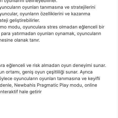
 oyunlarını belirleyebilirler.
cuların oyunları tanımasına ve stratejilerini
oyuncular, oyunların özelliklerini ve kazanma
eji geliştirebilirler.
o modu, oyunculara stres olmadan eğlenceli bir
 para yatırmadan oyunları oynamak, oyuncuların
mesine olanak tanır.
a eğlenceli ve risk almadan oyun deneyimi sunar.
 ortamı, geniş oyun çeşitliliği sunar. Ayrıca
Böylece oyuncuların oyunları tanımasına ve keyifli
edenle, Newbahis Pragmatic Play modu, online
eraktif hale getirir