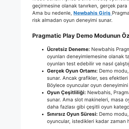
geçirmesine olanak tanırken, gerçek para 
Ama bu nedenle,
Newbahis Giriş
Pragmat
risk almadan oyun deneyimi sunar.
Pragmatic Play Demo Modunun Özel
Ücretsiz Deneme:
Newbahis Pragma
oyunları deneyimlemesine olanak ta
oyunları test edebilir ve nasıl çalıştı
Gerçek Oyun Ortamı:
Demo modu, o
sunar. Ancak grafikler, ses efektleri
Böylece oyuncular oyun deneyimini t
Oyun Çeşitliliği:
Newbahis, Pragmat
sunar. Ama slot makineleri, masa oyu
daha fazlası gibi çeşitli oyun katego
Sınırsız Oyun Süresi:
Demo modu, oy
oyuncular, istedikleri kadar zaman h