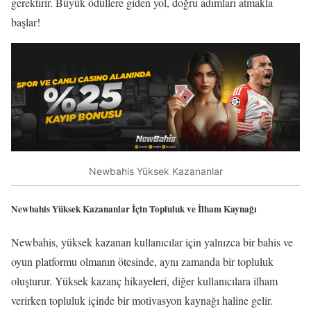
gerektirir. Büyük ödüllere giden yol, doğru adımları atmakla
başlar!
Newbahis Yüksek Kazananlar
Newbahis Yüksek Kazananlar İçin Topluluk ve İlham Kaynağı
Newbahis, yüksek kazanan kullanıcılar için yalnızca bir bahis ve
oyun platformu olmanın ötesinde, aynı zamanda bir topluluk
oluşturur. Yüksek kazanç hikayeleri, diğer kullanıcılara ilham
verirken topluluk içinde bir motivasyon kaynağı haline gelir.