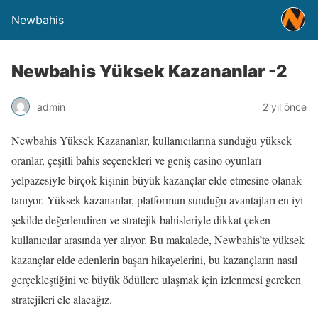
Newbahis
Newbahis Yüksek Kazananlar -2
admin
2 yıl önce
Newbahis Yüksek Kazananlar, kullanıcılarına sunduğu yüksek
oranlar, çeşitli bahis seçenekleri ve geniş casino oyunları
yelpazesiyle birçok kişinin büyük kazançlar elde etmesine olanak
tanıyor. Yüksek kazananlar, platformun sunduğu avantajları en iyi
şekilde değerlendiren ve stratejik bahisleriyle dikkat çeken
kullanıcılar arasında yer alıyor. Bu makalede, Newbahis’te yüksek
kazançlar elde edenlerin başarı hikayelerini, bu kazançların nasıl
gerçekleştiğini ve büyük ödüllere ulaşmak için izlenmesi gereken
stratejileri ele alacağız.