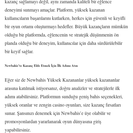
kazanç sağlamayı değil, aynı zamanda kaliteli bir eğlence
deneyimi sunmayı amaçlar. Platform, yüksek kazanan
kullanıcıların başarılarını kutlarken, herkes için güvenli ve keyifli
bir oyun ortamı oluşturmayı hedefler. Büyük kazançların mümkün
olduğu bir platformda, eğlencenin ve stratejik düşünmenin ön
planda olduğu bir deneyim, kullanıcılar için daha sürdürülebilir
bir keyif sağlar.
Newbahis’te Kazanç Elde Etmek İçin İlk Adımı Atın
Eğer siz de Newbahis Yüksek Kazananlar yüksek kazananlar
arasına katılmak istiyorsanız, doğru analizler ve stratejilerle ilk
adımı atabilirsiniz. Platformun sunduğu geniş bahis seçenekleri,
yüksek oranlar ve zengin casino oyunları, size kazanç fırsatları
sunar. Şansınızı denemek için Newbahis’e üye olabilir ve
promosyonlardan yararlanarak oyun dünyasına giriş
yapabilirsiniz.