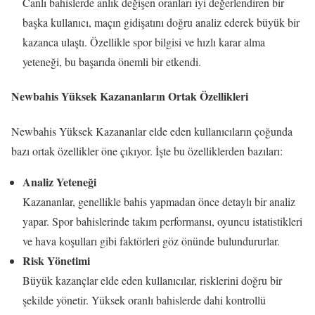
Canlı bahislerde anlık değişen oranları iyi değerlendiren bir
başka kullanıcı, maçın gidişatını doğru analiz ederek büyük bir
kazanca ulaştı. Özellikle spor bilgisi ve hızlı karar alma
yeteneği, bu başarıda önemli bir etkendi.
Newbahis Yüksek Kazananların Ortak Özellikleri
Newbahis Yüksek Kazananlar elde eden kullanıcıların çoğunda
bazı ortak özellikler öne çıkıyor. İşte bu özelliklerden bazıları:
Analiz Yeteneği
Kazananlar, genellikle bahis yapmadan önce detaylı bir analiz
yapar. Spor bahislerinde takım performansı, oyuncu istatistikleri
ve hava koşulları gibi faktörleri göz önünde bulundururlar.
Risk Yönetimi
Büyük kazançlar elde eden kullanıcılar, risklerini doğru bir
şekilde yönetir. Yüksek oranlı bahislerde dahi kontrollü