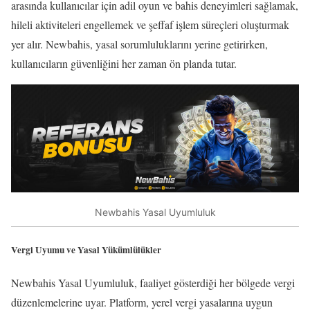
arasında kullanıcılar için adil oyun ve bahis deneyimleri sağlamak,
hileli aktiviteleri engellemek ve şeffaf işlem süreçleri oluşturmak
yer alır. Newbahis, yasal sorumluluklarını yerine getirirken,
kullanıcıların güvenliğini her zaman ön planda tutar.
Newbahis Yasal Uyumluluk
Vergi Uyumu ve Yasal Yükümlülükler
Newbahis Yasal Uyumluluk, faaliyet gösterdiği her bölgede vergi
düzenlemelerine uyar. Platform, yerel vergi yasalarına uygun