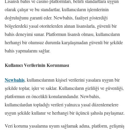
Lisanslı bahis ve casino platformları, belirli standartlara uygun
olarak çalışır ve bu standartlar, kullanıcıların işlemlerinin
doğruluğunu garanti eder. Newbahis, faaliyet gösterdiği
bölgelerdeki yasal otoritelerden alınan lisanslarla, güvenli bir
bahis deneyimi sunar. Platformun lisanslı olması, kullanıcıların
herhangi bir olumsuz durumla karşılaşmadan güvenli bir şekilde
bahis yapmalarını sağlar.
Kullanıcı Verilerinin Korunması
Newbahis
, kullanıcılarının kişisel verilerini yasalara uygun bir
şekilde toplar, işler ve saklar. Kullanıcıların gizliliği ve güvenliği,
platformun en öncelikli konularındandır. Newbahis,
kullanıcılardan topladığı verileri yalnızca yasal düzenlemelere
uygun şekilde kullanır ve herhangi bir üçüncü şahısla paylaşmaz.
Veri koruma yasalarına uyum sağlamak adına, platform, gelişmiş