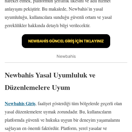
hareket etmek, platformun şeffaflık ilkesini ve adil hizmet
anlayışını pekiştirir. Bu makalede, Newbahis’in yasal
uyumluluğu, kullanıcılara sunduğu güvenli ortam ve yasal
gereklilikler hakkında detaylı bilgi verilecektir.
Newbahis
Newbahis Yasal Uyumluluk ve
Düzenlemelere Uyum
Newbahis Giriş
, faaliyet gösterdiği tüm bölgelerde geçerli olan
yasal düzenlemelere uymak zorundadır. Bu, kullanıcıların
platformda güvenli ve hukuka uygun bir deneyim yaşamalarını
sağlayan en önemli faktördür. Platform, yerel yasalar ve