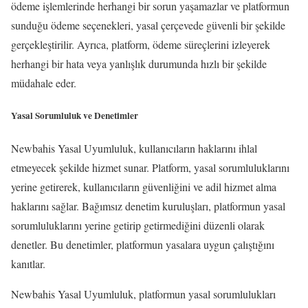
ödeme işlemlerinde herhangi bir sorun yaşamazlar ve platformun
sunduğu ödeme seçenekleri, yasal çerçevede güvenli bir şekilde
gerçekleştirilir. Ayrıca, platform, ödeme süreçlerini izleyerek
herhangi bir hata veya yanlışlık durumunda hızlı bir şekilde
müdahale eder.
Yasal Sorumluluk ve Denetimler
Newbahis Yasal Uyumluluk, kullanıcıların haklarını ihlal
etmeyecek şekilde hizmet sunar. Platform, yasal sorumluluklarını
yerine getirerek, kullanıcıların güvenliğini ve adil hizmet alma
haklarını sağlar. Bağımsız denetim kuruluşları, platformun yasal
sorumluluklarını yerine getirip getirmediğini düzenli olarak
denetler. Bu denetimler, platformun yasalara uygun çalıştığını
kanıtlar.
Newbahis Yasal Uyumluluk, platformun yasal sorumlulukları