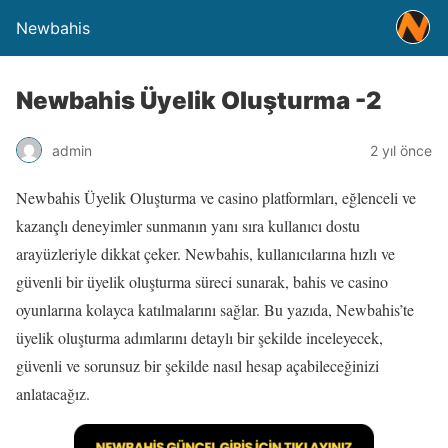
Newbahis
Newbahis Üyelik Oluşturma -2
admin
2 yıl önce
Newbahis Üyelik Oluşturma ve casino platformları, eğlenceli ve
kazançlı deneyimler sunmanın yanı sıra kullanıcı dostu
arayüzleriyle dikkat çeker. Newbahis, kullanıcılarına hızlı ve
güvenli bir üyelik oluşturma süreci sunarak, bahis ve casino
oyunlarına kolayca katılmalarını sağlar. Bu yazıda, Newbahis’te
üyelik oluşturma adımlarını detaylı bir şekilde inceleyecek,
güvenli ve sorunsuz bir şekilde nasıl hesap açabileceğinizi
anlatacağız.