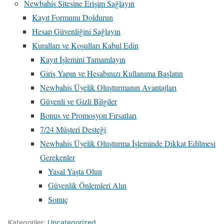
Newbahis Sitesine Erişim Sağlayın
Kayıt Formunu Doldurun
Hesap Güvenliğini Sağlayın
Kuralları ve Koşulları Kabul Edin
Kayıt İşlemini Tamamlayın
Giriş Yapın ve Hesabınızı Kullanıma Başlatın
Newbahis Üyelik Oluşturmanın Avantajları
Güvenli ve Gizli Bilgiler
Bonus ve Promosyon Fırsatları
7/24 Müşteri Desteği
Newbahis Üyelik Oluşturma İşleminde Dikkat Edilmesi
Gerekenler
Yasal Yaşta Olun
Güvenlik Önlemleri Alın
Sonuç
Kategoriler:
Uncategorized