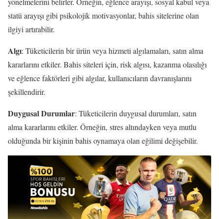
yönelmelerini belirler. Örneğin, eğlence arayışı, sosyal kabul veya
statü arayışı gibi psikolojik motivasyonlar, bahis sitelerine olan
ilgiyi artırabilir.
Algı
: Tüketicilerin bir ürün veya hizmeti algılamaları, satın alma
kararlarını etkiler. Bahis siteleri için, risk algısı, kazanma olasılığı
ve eğlence faktörleri gibi algılar, kullanıcıların davranışlarını
şekillendirir.
Duygusal Durumlar
: Tüketicilerin duygusal durumları, satın
alma kararlarını etkiler. Örneğin, stres altındayken veya mutlu
olduğunda bir kişinin bahis oynamaya olan eğilimi değişebilir.