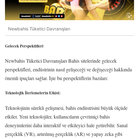
Newbahis Tüketici Davranışları
Gelecek Perspektifleri
Newbahis Tüketici Davranışları Bahis sitelerinde gelecek
perspektifleri, endüstrinin nasıl gelişeceği ve değişeceği hakkında
önemli ipuçları sağlar. İşte bu perspektiflerin bazıları:
Teknolojik İlerlemelerin Etkisi
:
Teknolojinin sürekli gelişmesi, bahis endüstrisini büyük ölçüde
etkiler. Yeni teknolojiler, kullanıcıların çevrimiçi bahis
deneyimlerini daha interaktif ve etkileyici hale getirebilir. Sanal
gerçeklik (VR), artırılmış gerçeklik (AR) ve yapay zeka gibi