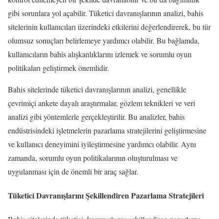
gibi sorunlara yol açabilir. Tüketici davranışlarının analizi, bahis
sitelerinin kullanıcıları üzerindeki etkilerini değerlendirerek, bu tür
olumsuz sonuçları belirlemeye yardımcı olabilir. Bu bağlamda,
kullanıcıların bahis alışkanlıklarını izlemek ve sorumlu oyun
politikaları geliştirmek önemlidir.
Bahis sitelerinde tüketici davranışlarının analizi, genellikle
çevrimiçi ankete dayalı araştırmalar, gözlem teknikleri ve veri
analizi gibi yöntemlerle gerçekleştirilir. Bu analizler, bahis
endüstrisindeki işletmelerin pazarlama stratejilerini geliştirmesine
ve kullanıcı deneyimini iyileştirmesine yardımcı olabilir. Aynı
zamanda, sorumlu oyun politikalarının oluşturulması ve
uygulanması için de önemli bir araç sağlar.
Tüketici Davranışlarını Şekillendiren Pazarlama Stratejileri