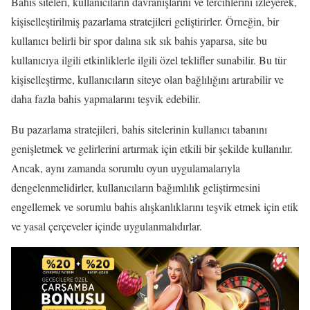
Bahis siteleri, kullanıcıların davranışlarını ve tercihlerini izleyerek,
kişiselleştirilmiş pazarlama stratejileri geliştirirler. Örneğin, bir
kullanıcı belirli bir spor dalına sık sık bahis yaparsa, site bu
kullanıcıya ilgili etkinliklerle ilgili özel teklifler sunabilir. Bu tür
kişiselleştirme, kullanıcıların siteye olan bağlılığını artırabilir ve
daha fazla bahis yapmalarını teşvik edebilir.
Bu pazarlama stratejileri, bahis sitelerinin kullanıcı tabanını
genişletmek ve gelirlerini artırmak için etkili bir şekilde kullanılır.
Ancak, aynı zamanda sorumlu oyun uygulamalarıyla
dengelenmelidirler, kullanıcıların bağımlılık geliştirmesini
engellemek ve sorumlu bahis alışkanlıklarını teşvik etmek için etik
ve yasal çerçeveler içinde uygulanmalıdırlar.