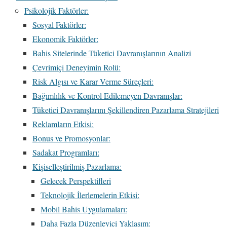
Psikolojik Faktörler:
Sosyal Faktörler:
Ekonomik Faktörler:
Bahis Sitelerinde Tüketici Davranışlarının Analizi
Çevrimiçi Deneyimin Rolü:
Risk Algısı ve Karar Verme Süreçleri:
Bağımlılık ve Kontrol Edilemeyen Davranışlar:
Tüketici Davranışlarını Şekillendiren Pazarlama Stratejileri
Reklamların Etkisi:
Bonus ve Promosyonlar:
Sadakat Programları:
Kişiselleştirilmiş Pazarlama:
Gelecek Perspektifleri
Teknolojik İlerlemelerin Etkisi:
Mobil Bahis Uygulamaları:
Daha Fazla Düzenleyici Yaklaşım: