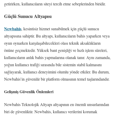
getirirken, kullanıcıların siteyi tercih etme sebeplerinden biridir.
Güçlü Sunucu Altyapısı
Newbahis
, kesintisiz hizmet sunabilmek için güçlü sunucu
altyapısına sahiptir. Bu altyapı, kullanıcıların bahis yaparken veya
oyun oynarken karşılaşabilecekleri olası teknik aksaklıkların
önüne geçmektedir. Yüksek bant genişliği ve hızlı işlem süreleri,
kullanıcıların anlık bahis yapmalarına olanak tanır. Aynı zamanda,
yoğun kullanıcı trafiği sırasında bile sistemin stabil kalmasını
sağlayarak, kullanıcı deneyimini olumlu yönde etkiler. Bu durum,
Newbahis’in güvenilir bir platform olmasının temel taşlarındandır.
Gelişmiş Güvenlik Önlemleri
Newbahis Teknolojik Altyapı altyapının en önemli unsurlarından
biri de güvenliktir. Newbahis, kullanıcı verilerini korumak