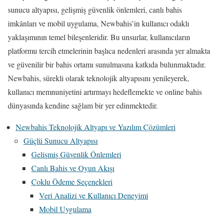
sunucu altyapısı, gelişmiş güvenlik önlemleri, canlı bahis
imkânları ve mobil uygulama, Newbahis’in kullanıcı odaklı
yaklaşımının temel bileşenleridir. Bu unsurlar, kullanıcıların
platformu tercih etmelerinin başlıca nedenleri arasında yer almakta
ve güvenilir bir bahis ortamı sunulmasına katkıda bulunmaktadır.
Newbahis, sürekli olarak teknolojik altyapısını yenileyerek,
kullanıcı memnuniyetini artırmayı hedeflemekte ve online bahis
dünyasında kendine sağlam bir yer edinmektedir.
Newbahis Teknolojik Altyapı ve Yazılım Çözümleri
Güçlü Sunucu Altyapısı
Gelişmiş Güvenlik Önlemleri
Canlı Bahis ve Oyun Akışı
Çoklu Ödeme Seçenekleri
Veri Analizi ve Kullanıcı Deneyimi
Mobil Uygulama