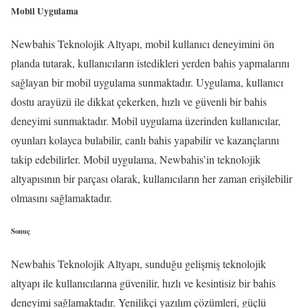
Mobil Uygulama
Newbahis Teknolojik Altyapı, mobil kullanıcı deneyimini ön
planda tutarak, kullanıcıların istedikleri yerden bahis yapmalarını
sağlayan bir mobil uygulama sunmaktadır. Uygulama, kullanıcı
dostu arayüzü ile dikkat çekerken, hızlı ve güvenli bir bahis
deneyimi sunmaktadır. Mobil uygulama üzerinden kullanıcılar,
oyunları kolayca bulabilir, canlı bahis yapabilir ve kazançlarını
takip edebilirler. Mobil uygulama, Newbahis’in teknolojik
altyapısının bir parçası olarak, kullanıcıların her zaman erişilebilir
olmasını sağlamaktadır.
Sonuç
Newbahis Teknolojik Altyapı, sunduğu gelişmiş teknolojik
altyapı ile kullanıcılarına güvenilir, hızlı ve kesintisiz bir bahis
deneyimi sağlamaktadır. Yenilikçi yazılım çözümleri, güçlü