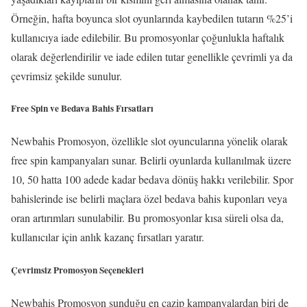
Örneğin, hafta boyunca slot oyunlarında kaybedilen tutarın %25’i
kullanıcıya iade edilebilir. Bu promosyonlar çoğunlukla haftalık
olarak değerlendirilir ve iade edilen tutar genellikle çevrimli ya da
çevrimsiz şekilde sunulur.
Free Spin ve Bedava Bahis Fırsatları
Newbahis Promosyon, özellikle slot oyuncularına yönelik olarak
free spin kampanyaları sunar. Belirli oyunlarda kullanılmak üzere
10, 50 hatta 100 adede kadar bedava dönüş hakkı verilebilir. Spor
bahislerinde ise belirli maçlara özel bedava bahis kuponları veya
oran artırımları sunulabilir. Bu promosyonlar kısa süreli olsa da,
kullanıcılar için anlık kazanç fırsatları yaratır.
Çevrimsiz Promosyon Seçenekleri
Newbahis Promosyon sunduğu en cazip kampanyalardan biri de