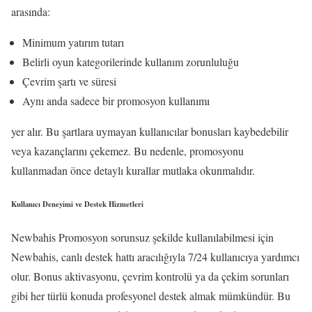
arasında:
Minimum yatırım tutarı
Belirli oyun kategorilerinde kullanım zorunluluğu
Çevrim şartı ve süresi
Aynı anda sadece bir promosyon kullanımı
yer alır. Bu şartlara uymayan kullanıcılar bonusları kaybedebilir
veya kazançlarını çekemez. Bu nedenle, promosyonu
kullanmadan önce detaylı kurallar mutlaka okunmalıdır.
Kullanıcı Deneyimi ve Destek Hizmetleri
Newbahis Promosyon sorunsuz şekilde kullanılabilmesi için
Newbahis, canlı destek hattı aracılığıyla 7/24 kullanıcıya yardımcı
olur. Bonus aktivasyonu, çevrim kontrolü ya da çekim sorunları
gibi her türlü konuda profesyonel destek almak mümkündür. Bu