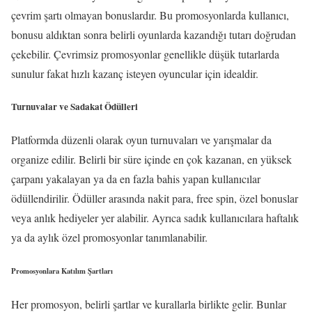
çevrim şartı olmayan bonuslardır. Bu promosyonlarda kullanıcı,
bonusu aldıktan sonra belirli oyunlarda kazandığı tutarı doğrudan
çekebilir. Çevrimsiz promosyonlar genellikle düşük tutarlarda
sunulur fakat hızlı kazanç isteyen oyuncular için idealdir.
Turnuvalar ve Sadakat Ödülleri
Platformda düzenli olarak oyun turnuvaları ve yarışmalar da
organize edilir. Belirli bir süre içinde en çok kazanan, en yüksek
çarpanı yakalayan ya da en fazla bahis yapan kullanıcılar
ödüllendirilir. Ödüller arasında nakit para, free spin, özel bonuslar
veya anlık hediyeler yer alabilir. Ayrıca sadık kullanıcılara haftalık
ya da aylık özel promosyonlar tanımlanabilir.
Promosyonlara Katılım Şartları
Her promosyon, belirli şartlar ve kurallarla birlikte gelir. Bunlar