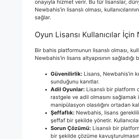
onayıyla hizmet verir. Bu tür lisanslar, dü
Newbahis’in lisanslı olması, kullanıcıların
sağlar.
Oyun Lisansı Kullanıcılar İçin
Bir bahis platformunun lisanslı olması, kul
Newbahis’in lisans altyapısının sağladığı b
Güvenilirlik:
Lisans, Newbahis’in kul
sunduğunu kanıtlar.
Adil Oyunlar:
Lisanslı bir platfor
rastgele ve adil olmasını sağlamak 
manipülasyon olasılığını ortadan kald
Şeffaflık:
Newbahis, lisans gereklili
şeffaf bir şekilde yönetir. Kullanıcıl
Sorun Çözümü:
Lisanslı bir platform
bir şekilde çözüme kavuşturulmasını