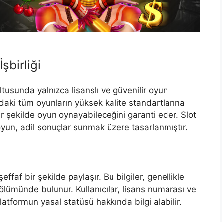
İşbirliği
ltusunda yalnızca lisanslı ve güvenilir oyun
rmdaki tüm oyunların yüksek kalite standartlarına
ir şekilde oyun oynayabileceğini garanti eder. Slot
yun, adil sonuçlar sunmak üzere tasarlanmıştır.
şeffaf bir şekilde paylaşır. Bu bilgiler, genellikle
lümünde bulunur. Kullanıcılar, lisans numarası ve
platformun yasal statüsü hakkında bilgi alabilir.