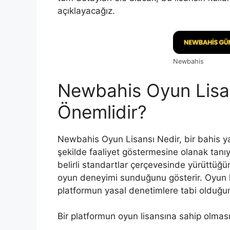
açıklayacağız.
Newbahis
Newbahis Oyun Lisa
Önemlidir?
Newbahis Oyun Lisansı Nedir, bir bahis y
şekilde faaliyet göstermesine olanak tanıya
belirli standartlar çerçevesinde yürüttüğün
oyun deneyimi sunduğunu gösterir. Oyun lis
platformun yasal denetimlere tabi olduğu
Bir platformun oyun lisansına sahip olmas