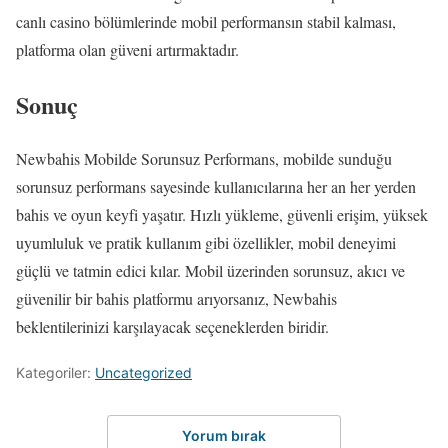
canlı casino bölümlerinde mobil performansın stabil kalması,
platforma olan güveni artırmaktadır.
Sonuç
Newbahis Mobilde Sorunsuz Performans, mobilde sunduğu
sorunsuz performans sayesinde kullanıcılarına her an her yerden
bahis ve oyun keyfi yaşatır. Hızlı yükleme, güvenli erişim, yüksek
uyumluluk ve pratik kullanım gibi özellikler, mobil deneyimi
güçlü ve tatmin edici kılar. Mobil üzerinden sorunsuz, akıcı ve
güvenilir bir bahis platformu arıyorsanız, Newbahis
beklentilerinizi karşılayacak seçeneklerden biridir.
Kategoriler:
Uncategorized
Yorum bırak