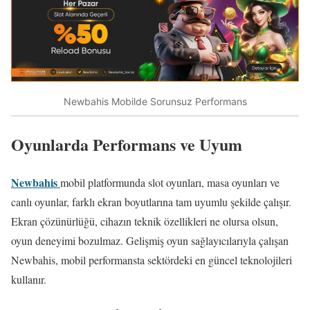
Newbahis Mobilde Sorunsuz Performans
Oyunlarda Performans ve Uyum
Newbahis
mobil platformunda slot oyunları, masa oyunları ve
canlı oyunlar, farklı ekran boyutlarına tam uyumlu şekilde çalışır.
Ekran çözünürlüğü, cihazın teknik özellikleri ne olursa olsun,
oyun deneyimi bozulmaz. Gelişmiş oyun sağlayıcılarıyla çalışan
Newbahis, mobil performansta sektördeki en güncel teknolojileri
kullanır.