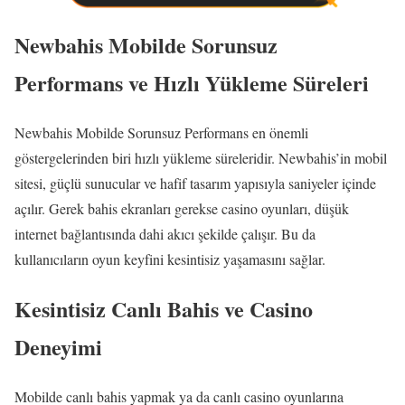
Newbahis Mobilde Sorunsuz
Performans ve Hızlı Yükleme Süreleri
Newbahis Mobilde Sorunsuz Performans en önemli
göstergelerinden biri hızlı yükleme süreleridir. Newbahis’in mobil
sitesi, güçlü sunucular ve hafif tasarım yapısıyla saniyeler içinde
açılır. Gerek bahis ekranları gerekse casino oyunları, düşük
internet bağlantısında dahi akıcı şekilde çalışır. Bu da
kullanıcıların oyun keyfini kesintisiz yaşamasını sağlar.
Kesintisiz Canlı Bahis ve Casino
Deneyimi
Mobilde canlı bahis yapmak ya da canlı casino oyunlarına