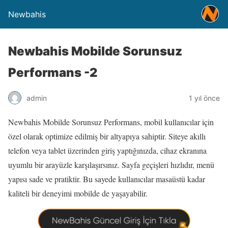
Newbahis
Newbahis Mobilde Sorunsuz
Performans -2
admin
1 yıl önce
Newbahis Mobilde Sorunsuz Performans, mobil kullanıcılar için
özel olarak optimize edilmiş bir altyapıya sahiptir. Siteye akıllı
telefon veya tablet üzerinden giriş yaptığınızda, cihaz ekranına
uyumlu bir arayüzle karşılaşırsınız. Sayfa geçişleri hızlıdır, menü
yapısı sade ve pratiktir. Bu sayede kullanıcılar masaüstü kadar
kaliteli bir deneyimi mobilde de yaşayabilir.