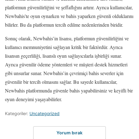
platformun güvenilirliğini ve şeffaflığını artırır. Ayrıca kullanıcılar,
Newbahis’te oyun oynarken ve bahis yaparken güvenli olduklarını
bilirler. Bu da platformun tercih edilme nedenlerinden biridir.
Sonuç olarak, Newbahis’in lisansı, platformun güvenilirliğini ve
kullanıcı memnuniyetini sağlayan kritik bir faktördür. Ayrıca
lisansın geçerliliği, lisanslı oyun sağlayıcılarla işbirliği sunar.
Ayrıca güvenilir ödeme yöntemleri ve müşteri destek hizmetleri
gibi unsurlar sunar. Newbahis’in çevrimiçi bahis severler için
güvenilir bir tercih olmasını sağlar. Bu sayede kullanıcılar,
Newbahis platformunda güvenle bahis yapabilirsiniz ve keyifli bir
oyun deneyimi yaşayabilirler.
Kategoriler:
Uncategorized
Yorum bırak