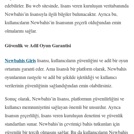
edebilirler. Bu web sitesinde, lisans veren kuruluşun veritabanında
Newbahis’in lisansıyla ilgili bilgiler bulunacaktır. Ayrıca bu,
kullanıcıların Newbahis’in lisansının geçerli olduğundan emin
olmalarını sağlar.
Güvenlik ve Adil Oyun Garantisi
Newbahis
Giriş
lisansı, kullanıcıların güvenliğini ve adil bir oyun
ortamını garanti eder. Ama lisanslı bir platform olarak, Newbahis
oyunlarının rastgele ve adil bir şekilde işletildiği ve kullanıcı
verilerinin güvenliğinin sağlandığından emin olabilirsiniz.
Sonuç olarak, Newbahis’in lisansı, platformun güvenilirliğini ve
kullanıcı memnuniyetini sağlayan önemli bir unsurdur. Ayrıca
lisansın geçerliliği, lisans veren kuruluşun denetimi ve güvenlik
standartları sunar. Newbahis’in çevrimiçi bahis tutkunları için
güvenilir bir tercih olmasını sağlar. Bu da kullanıcıların Newbahis