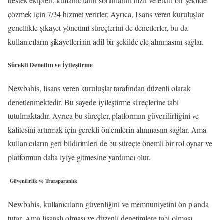
destek ekipleri, kullanıcıların sorunlarını hızlı ve etkili bir şekilde
çözmek için 7/24 hizmet verirler. Ayrıca, lisans veren kuruluşlar
genellikle şikayet yönetimi süreçlerini de denetlerler, bu da
kullanıcıların şikayetlerinin adil bir şekilde ele alınmasını sağlar.
Sürekli Denetim ve İyileştirme
Newbahis, lisans veren kuruluşlar tarafından düzenli olarak
denetlenmektedir. Bu sayede iyileştirme süreçlerine tabi
tutulmaktadır. Ayrıca bu süreçler, platformun güvenilirliğini ve
kalitesini artırmak için gerekli önlemlerin alınmasını sağlar. Ama
kullanıcıların geri bildirimleri de bu süreçte önemli bir rol oynar ve
platformun daha iyiye gitmesine yardımcı olur.
Güvenilirlik ve Transparanlık
Newbahis, kullanıcıların güvenliğini ve memnuniyetini ön planda
tutar. Ama lisanslı olması ve düzenli denetimlere tabi olması,