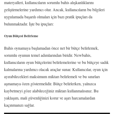
materyalleri, kullanıcıların sorumlu bahis alışkanlıklarını
geliştirmelerine yardımcı olur. Ancak, kullanıcıların bu bilgileri
uygulamada başarılı olmaları için bazı pratik ipuçları da
bulunmaktadır. İşte bu ipuçları:
Oyun Bütçesi Belirleme
Bahis oynamaya başlamadan önce net bir bütçe belirlemek,
sorumlu oyunun temel adımlarından biridir. Newbahis,
kullanıcıların oyun bütçelerini belirlemelerine ve bu bütçeye sadık
kalmalarına yardımcı olacak araçlar sunar. Kullanıcılar, oyun için
ayırabilecekleri maksimum miktarı belirlemeli ve bu sınırları
aşmamaya özen göstermelidir. Bütçe belirlerken, yalnızca
kaybetmeyi göze alabileceğiniz miktarı kullanmalısınız. Bu
yaklaşım, mali güvenliğinizi korur ve aşırı harcamalardan
kaçınmanızı sağlar.