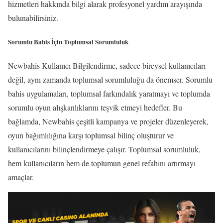
hizmetleri hakkında bilgi alarak profesyonel yardım arayışında
bulunabilirsiniz.
Sorumlu Bahis İçin Toplumsal Sorumluluk
Newbahis Kullanıcı Bilgilendirme, sadece bireysel kullanıcıları
değil, aynı zamanda toplumsal sorumluluğu da önemser. Sorumlu
bahis uygulamaları, toplumsal farkındalık yaratmayı ve toplumda
sorumlu oyun alışkanlıklarını teşvik etmeyi hedefler. Bu
bağlamda, Newbahis çeşitli kampanya ve projeler düzenleyerek,
oyun bağımlılığına karşı toplumsal bilinç oluşturur ve
kullanıcılarını bilinçlendirmeye çalışır. Toplumsal sorumluluk,
hem kullanıcıların hem de toplumun genel refahını artırmayı
amaçlar.