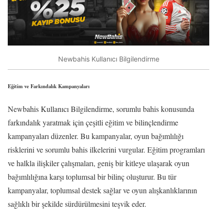
Newbahis Kullanıcı Bilgilendirme
Eğitim ve Farkındalık Kampanyaları
Newbahis Kullanıcı Bilgilendirme, sorumlu bahis konusunda
farkındalık yaratmak için çeşitli eğitim ve bilinçlendirme
kampanyaları düzenler. Bu kampanyalar, oyun bağımlılığı
risklerini ve sorumlu bahis ilkelerini vurgular. Eğitim programları
ve halkla ilişkiler çalışmaları, geniş bir kitleye ulaşarak oyun
bağımlılığına karşı toplumsal bir bilinç oluşturur. Bu tür
kampanyalar, toplumsal destek sağlar ve oyun alışkanlıklarının
sağlıklı bir şekilde sürdürülmesini teşvik eder.