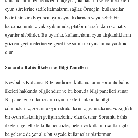
kullanıcıların belirledikleri bütçeyi aşmamalarını ve belirledikleri
oyun sürelerine sadık kalmalarını sağlar. Örneğin, kullanıcılar
belirli bir süre boyunca oyun oynadıklarında veya belirli bir
harcama limitine yaklaştıklarında, platform tarafından otomatik
uyarılar alabilirler. Bu uyarılar, kullanıcıların oyun alışkanlıklarını
gözden geçirmelerine ve gerekirse sınırlar koymalarına yardımcı
olur.
Sorumlu Bahis İlkeleri ve Bilgi Panelleri
Newbahis Kullanıcı Bilgilendirme, kullanıcılarını sorumlu bahis
ilkeleri hakkında bilgilendirir ve bu konuda bilgi panelleri sunar.
Bu paneller, kullanıcıların oyun riskleri hakkında bilgi
edinmelerine, sorumlu oyun stratejilerini öğrenmelerine ve sağlıklı
bir oyun alışkanlığı geliştirmelerine olanak tanır. Sorumlu bahis
ilkeleri, genellikle kullanıcı sözleşmeleri ve kullanım şartları gibi
belgelerde de yer alır, bu sayede kullanıcılar platformun