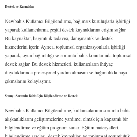
Destek ve Kaynaklar
Newbahis Kullanıcı Bilgilendirme, bağımsız kuruluşlarla işbirliği
yaparak kullanıcılarına çeşitli destek kaynaklarına erişim sağlar.
Bu kaynaklar, bağımlılık tedavisi, danışmanlık ve destek
hizmetlerini içerir. Ayrıca, toplumsal organizasyonlarla işbirliği
yaparak, oyun bağımlılığı ve sorumlu bahis konularında toplumsal
destek sağlar. Bu destek hizmetleri, kullanıcıların ihtiyaç
duyduklarında profesyonel yardım almasını ve bağımlılıkla başa
çıkmalarını kolaylaştırır.
Sonuç: Sorumlu Bahis İçin Bilgilendirme ve Destek
Newbahis Kullanıcı Bilgilendirme, kullanıcılarının sorumlu bahis
alışkanlıklarını geliştirmelerine yardımcı olmak için kapsamlı bir
bilgilendirme ve eğitim programı sunar. Eğitim materyalleri,
bilgilendirme araçları, destek kaynakları ve toplumsal sorumluluk