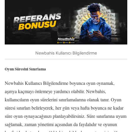
Newbahis Kullanıcı Bilgilendirme
Oyun Süresini Sınırlama
Newbahis Kullanıcı Bilgilendirme boyunca oyun oynamak,
aşırıya kaçmayı önlemeye yardımcı olabilir. Newbahis,
kullanıcıların oyun sürelerini sınırlamalarına olanak tanır. Oyun
süresi sınırları belirleyerek, her gün veya hafta boyunca ne kadar
süre oyun oynayacağınızı planlayabilirsiniz. Süre sınırlarına uyum
sağlamak, zaman yönetimi açısından da faydalıdır ve oyunun