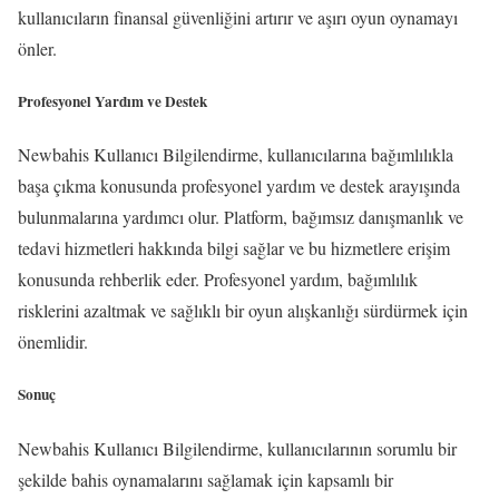
kullanıcıların finansal güvenliğini artırır ve aşırı oyun oynamayı
önler.
Profesyonel Yardım ve Destek
Newbahis Kullanıcı Bilgilendirme, kullanıcılarına bağımlılıkla
başa çıkma konusunda profesyonel yardım ve destek arayışında
bulunmalarına yardımcı olur. Platform, bağımsız danışmanlık ve
tedavi hizmetleri hakkında bilgi sağlar ve bu hizmetlere erişim
konusunda rehberlik eder. Profesyonel yardım, bağımlılık
risklerini azaltmak ve sağlıklı bir oyun alışkanlığı sürdürmek için
önemlidir.
Sonuç
Newbahis Kullanıcı Bilgilendirme, kullanıcılarının sorumlu bir
şekilde bahis oynamalarını sağlamak için kapsamlı bir