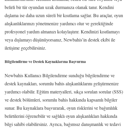
belirli bir tür oyundan uzak durmanıza olanak tanır. Kendini
dışlama ise daha uzun süreli bir kısıtlama sağlar. Bu araçlar, oyun
alışkanlıklarınızı yönetmenize yardımcı olur ve gerektiğinde
profesyonel yardım almanızı kolaylaştırır. Kendinizi kısıtlamayı
veya dışlamayı düşünüyorsanız, Newbahis’in destek ekibi ile
iletişime geçebilirsiniz.
Bilgilendirme ve Destek Kaynaklarına Başvurma
Newbahis Kullanıcı Bilgilendirme sunduğu bilgilendirme ve
destek kaynakları, sorumlu bahis alışkanlıklarını geliştirmenize
yardımcı olabilir. Eğitim materyalleri, sıkça sorulan sorular (SSS)
ve destek bölümleri, sorumlu bahis hakkında kapsamlı bilgiler
sunar. Bu kaynaklara başvurarak, oyun risklerini ve bağımlılık
belirtilerini öğrenebilir ve sağlıklı oyun alışkanlıkları hakkında
bilgi sahibi olabilirsiniz. Ayrıca, bağımsız danışmanlık ve tedavi