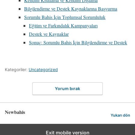
Kendini Kısıtlama ve Kendini Dışlama
Bilgilendirme ve Destek Kaynaklarına Başvurma
Sorumlu Bahis İçin Toplumsal Sorumluluk
Eğitim ve Farkındalık Kampanyaları
Destek ve Kaynaklar
Sonuç: Sorumlu Bahis İçin Bilgilendirme ve Destek
Kategoriler:
Uncategorized
Yorum bırak
Newbahis
Yukarı dön
Exit mobile version