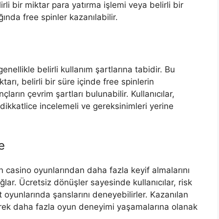
rli bir miktar para yatırma işlemi veya belirli bir
nda free spinler kazanılabilir.
ellikle belirli kullanım şartlarına tabidir. Bu
rı, belirli bir süre içinde free spinlerin
çların çevrim şartları bulunabilir. Kullanıcılar,
ikkatlice incelemeli ve gereksinimleri yerine
e
ın casino oyunlarından daha fazla keyif almalarını
lar. Ücretsiz dönüşler sayesinde kullanıcılar, risk
t oyunlarında şanslarını deneyebilirler. Kazanılan
nerek daha fazla oyun deneyimi yaşamalarına olanak