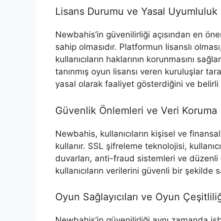
Lisans Durumu ve Yasal Uyumluluk
Newbahis’in güvenilirliği açısından en önem
sahip olmasıdır. Platformun lisanslı olmas
kullanıcıların haklarının korunmasını sağla
tanınmış oyun lisansı veren kuruluşlar tara
yasal olarak faaliyet gösterdiğini ve belir
Güvenlik Önlemleri ve Veri Koruma
Newbahis, kullanıcıların kişisel ve finansal
kullanır. SSL şifreleme teknolojisi, kullanıcı
duvarları, anti-fraud sistemleri ve düzenli
kullanıcıların verilerini güvenli bir şekilde s
Oyun Sağlayıcıları ve Oyun Çeşitliliğ
Newbahis’in güvenilirliği aynı zamanda işbirl