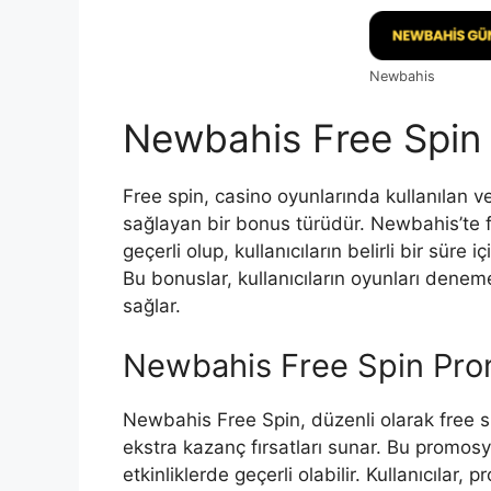
Newbahis
Newbahis Free Spin
Free spin, casino oyunlarında kullanılan v
sağlayan bir bonus türüdür. Newbahis’te free
geçerli olup, kullanıcıların belirli bir süre
Bu bonuslar, kullanıcıların oyunları denem
sağlar.
Newbahis Free Spin Pro
Newbahis Free Spin, düzenli olarak free s
ekstra kazanç fırsatları sunar. Bu promosyo
etkinliklerde geçerli olabilir. Kullanıcılar,