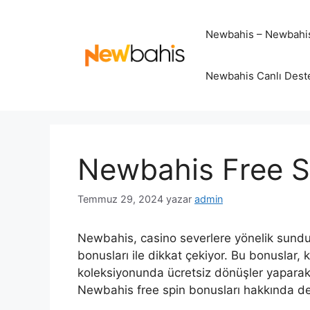
İçeriğe
atla
Newbahis – Newbahis
Newbahis Canlı Dest
Newbahis Free S
Temmuz 29, 2024
yazar
admin
Newbahis, casino severlere yönelik sundu
bonusları ile dikkat çekiyor. Bu bonuslar, 
koleksiyonunda ücretsiz dönüşler yaparak 
Newbahis free spin bonusları hakkında deta