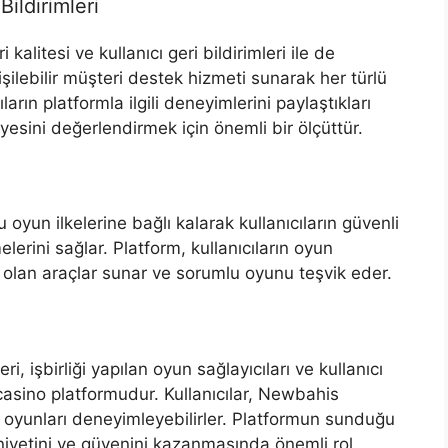
Bildirimleri
kalitesi ve kullanıcı geri bildirimleri ile de
rişilebilir müşteri destek hizmeti sunarak her türlü
ların platformla ilgili deneyimlerini paylaştıkları
viyesini değerlendirmek için önemli bir ölçüttür.
 oyun ilkelerine bağlı kalarak kullanıcıların güvenli
lerini sağlar. Platform, kullanıcıların oyun
cı olan araçlar sunar ve sorumlu oyunu teşvik eder.
i, işbirliği yapılan oyun sağlayıcıları ve kullanıcı
e casino platformudur. Kullanıcılar, Newbahis
i oyunları deneyimleyebilirler. Platformun sunduğu
nuniyetini ve güvenini kazanmasında önemli rol