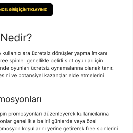
 Nedir?
e kullanıcılara ücretsiz dönüşler yapma imkanı
 spinler genellikle belirli slot oyunları için
 içinde oyunları ücretsiz oynamalarına olanak tanır.
esini ve potansiyel kazançlar elde etmelerini
mosyonları
pin promosyonları düzenleyerek kullanıcılarına
nlar genellikle belirli günlerde veya özel
 promosyon koşullarını yerine getirerek free spinlerini