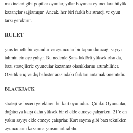
makineleri gibi popüler oyunlar, yıllar boyunca oyunculara büyük
kazançlar sağlamıştır. Ancak, her biri farklı bir strateji ve oyun
tarzı gerektirir.
RULET
şans temelli bir oyundur ve oyuncular bir topun duracağı sayıyı
tahmin etmeye çalışır. Bu nedenle Şans faktörü yüksek olsa da,
bazı stratejilerle oyuncular kazanma olasılıklarını artırabilirler.
Özellikle iç ve dış bahisler arasındaki farkları anlamak önemlidir.
BLACKJACK
strateji ve beceri gerektiren bir kart oyunudur. Çünkü Oyuncular,
dağıtıcıya karşı daha yüksek bir el elde etmeye çalışırken, 21’e en
yakın sayıyı elde etmeye çalışırlar. Kart sayma gibi bazı teknikler,
oyuncuların kazanma şansını artırabilir.