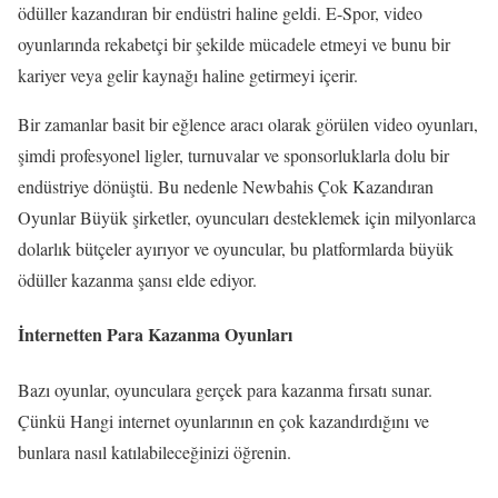
ödüller kazandıran bir endüstri haline geldi. E-Spor, video
oyunlarında rekabetçi bir şekilde mücadele etmeyi ve bunu bir
kariyer veya gelir kaynağı haline getirmeyi içerir.
Bir zamanlar basit bir eğlence aracı olarak görülen video oyunları,
şimdi profesyonel ligler, turnuvalar ve sponsorluklarla dolu bir
endüstriye dönüştü. Bu nedenle Newbahis Çok Kazandıran
Oyunlar Büyük şirketler, oyuncuları desteklemek için milyonlarca
dolarlık bütçeler ayırıyor ve oyuncular, bu platformlarda büyük
ödüller kazanma şansı elde ediyor.
İnternetten Para Kazanma Oyunları
Bazı oyunlar, oyunculara gerçek para kazanma fırsatı sunar.
Çünkü Hangi internet oyunlarının en çok kazandırdığını ve
bunlara nasıl katılabileceğinizi öğrenin.