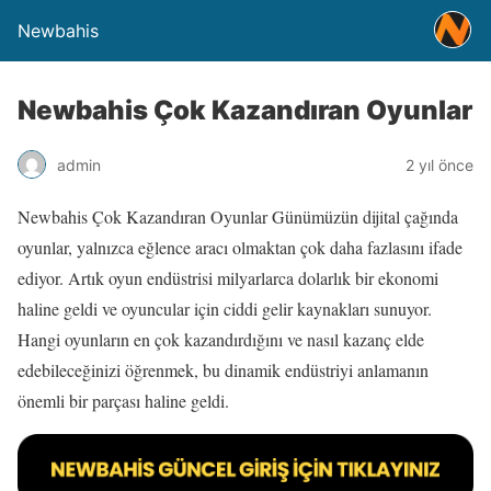
Newbahis
Newbahis Çok Kazandıran Oyunlar
admin
2 yıl önce
Newbahis Çok Kazandıran Oyunlar Günümüzün dijital çağında
oyunlar, yalnızca eğlence aracı olmaktan çok daha fazlasını ifade
ediyor. Artık oyun endüstrisi milyarlarca dolarlık bir ekonomi
haline geldi ve oyuncular için ciddi gelir kaynakları sunuyor.
Hangi oyunların en çok kazandırdığını ve nasıl kazanç elde
edebileceğinizi öğrenmek, bu dinamik endüstriyi anlamanın
önemli bir parçası haline geldi.