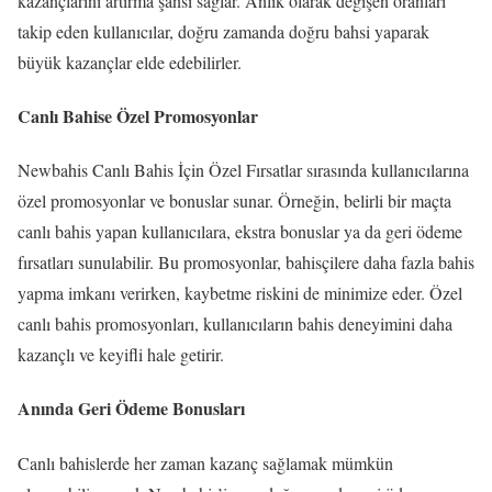
kazançlarını artırma şansı sağlar. Anlık olarak değişen oranları
takip eden kullanıcılar, doğru zamanda doğru bahsi yaparak
büyük kazançlar elde edebilirler.
Canlı Bahise Özel Promosyonlar
Newbahis Canlı Bahis İçin Özel Fırsatlar sırasında kullanıcılarına
özel promosyonlar ve bonuslar sunar. Örneğin, belirli bir maçta
canlı bahis yapan kullanıcılara, ekstra bonuslar ya da geri ödeme
fırsatları sunulabilir. Bu promosyonlar, bahisçilere daha fazla bahis
yapma imkanı verirken, kaybetme riskini de minimize eder. Özel
canlı bahis promosyonları, kullanıcıların bahis deneyimini daha
kazançlı ve keyifli hale getirir.
Anında Geri Ödeme Bonusları
Canlı bahislerde her zaman kazanç sağlamak mümkün