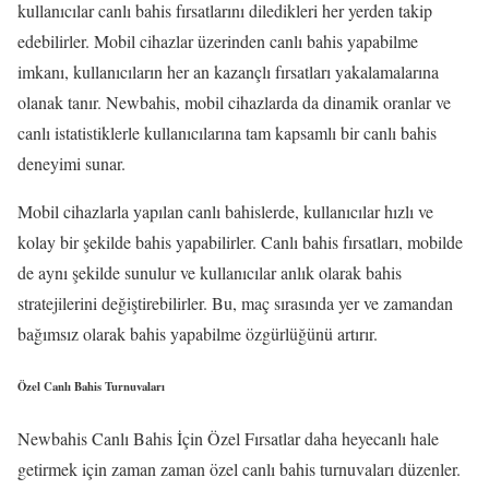
kullanıcılar canlı bahis fırsatlarını diledikleri her yerden takip
edebilirler. Mobil cihazlar üzerinden canlı bahis yapabilme
imkanı, kullanıcıların her an kazançlı fırsatları yakalamalarına
olanak tanır. Newbahis, mobil cihazlarda da dinamik oranlar ve
canlı istatistiklerle kullanıcılarına tam kapsamlı bir canlı bahis
deneyimi sunar.
Mobil cihazlarla yapılan canlı bahislerde, kullanıcılar hızlı ve
kolay bir şekilde bahis yapabilirler. Canlı bahis fırsatları, mobilde
de aynı şekilde sunulur ve kullanıcılar anlık olarak bahis
stratejilerini değiştirebilirler. Bu, maç sırasında yer ve zamandan
bağımsız olarak bahis yapabilme özgürlüğünü artırır.
Özel Canlı Bahis Turnuvaları
Newbahis Canlı Bahis İçin Özel Fırsatlar daha heyecanlı hale
getirmek için zaman zaman özel canlı bahis turnuvaları düzenler.