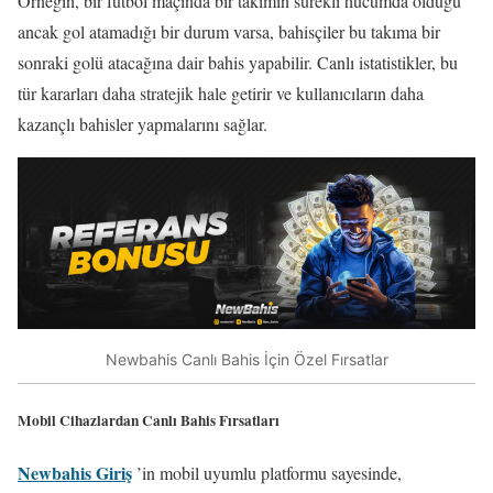
Örneğin, bir futbol maçında bir takımın sürekli hücumda olduğu
ancak gol atamadığı bir durum varsa, bahisçiler bu takıma bir
sonraki golü atacağına dair bahis yapabilir. Canlı istatistikler, bu
tür kararları daha stratejik hale getirir ve kullanıcıların daha
kazançlı bahisler yapmalarını sağlar.
Newbahis Canlı Bahis İçin Özel Fırsatlar
Mobil Cihazlardan Canlı Bahis Fırsatları
Newbahis Giriş
’in mobil uyumlu platformu sayesinde,