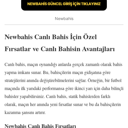
Newbahis
Newbahis Canlı Bahis İçin Özel
Fırsatlar ve Canlı Bahisin Avantajları
Canlı bahis, maçın oynandığı anlarda gerçek zamanlı olarak bahis
yapma imkanı sunar. Bu, bahisçilerin maçın gidişatına göre
stratejilerini anında değiştirebilmelerini sağlar. Örneğin, bir futbol
maçında ilk yarıdaki performansa göre ikinci yarı için daha bilinçli
bahisler yapabilirsiniz. Canlı bahis, statik bahislerden farklı
olarak, maçın her anında yeni fırsatlar sunar ve bu da bahisçilerin
kazanma şansını artırır.
Newbahis Canlı Bahis Fırsatları