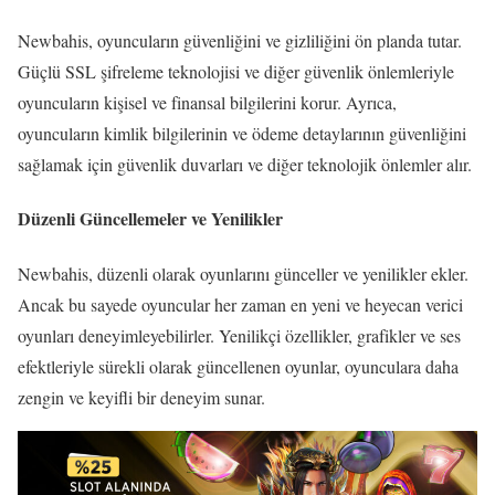
Newbahis, oyuncuların güvenliğini ve gizliliğini ön planda tutar.
Güçlü SSL şifreleme teknolojisi ve diğer güvenlik önlemleriyle
oyuncuların kişisel ve finansal bilgilerini korur. Ayrıca,
oyuncuların kimlik bilgilerinin ve ödeme detaylarının güvenliğini
sağlamak için güvenlik duvarları ve diğer teknolojik önlemler alır.
Düzenli Güncellemeler ve Yenilikler
Newbahis, düzenli olarak oyunlarını günceller ve yenilikler ekler.
Ancak bu sayede oyuncular her zaman en yeni ve heyecan verici
oyunları deneyimleyebilirler. Yenilikçi özellikler, grafikler ve ses
efektleriyle sürekli olarak güncellenen oyunlar, oyunculara daha
zengin ve keyifli bir deneyim sunar.