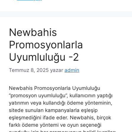
Newbahis
Promosyonlarla
Uyumluluğu -2
Temmuz 8, 2025
yazar
admin
Newbahis Promosyonlarla Uyumluluğu
“promosyon uyumluluğu”, kullanıcının yaptığı
yatırımın veya kullandığı ödeme yönteminin,
sitede sunulan kampanyalarla eşleşip
eşleşmediğini ifade eder. Newbahis, birçok
farklı ödeme yöntemi ve oyun seçeneği