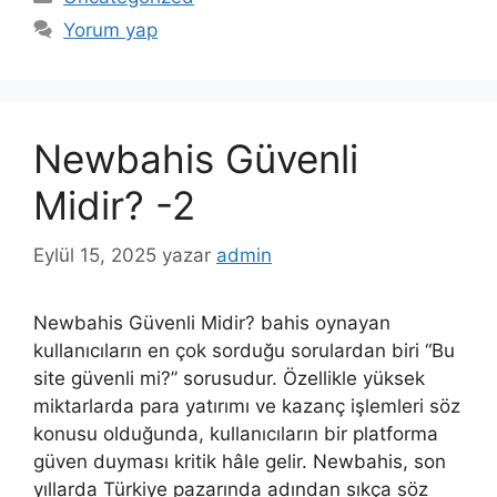
Yorum yap
Newbahis Güvenli
Midir? -2
Eylül 15, 2025
yazar
admin
Newbahis Güvenli Midir? bahis oynayan
kullanıcıların en çok sorduğu sorulardan biri “Bu
site güvenli mi?” sorusudur. Özellikle yüksek
miktarlarda para yatırımı ve kazanç işlemleri söz
konusu olduğunda, kullanıcıların bir platforma
güven duyması kritik hâle gelir. Newbahis, son
yıllarda Türkiye pazarında adından sıkça söz