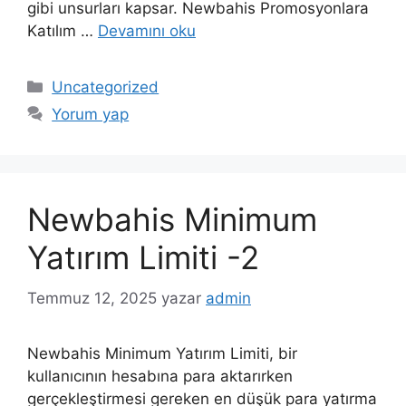
gibi unsurları kapsar. Newbahis Promosyonlara
Katılım …
Devamını oku
Kategoriler
Uncategorized
Yorum yap
Newbahis Minimum
Yatırım Limiti -2
Temmuz 12, 2025
yazar
admin
Newbahis Minimum Yatırım Limiti, bir
kullanıcının hesabına para aktarırken
gerçekleştirmesi gereken en düşük para yatırma