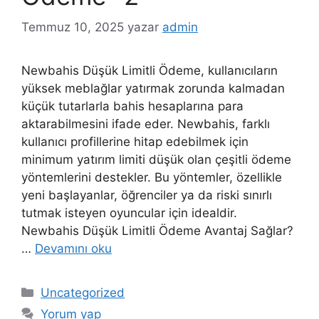
Temmuz 10, 2025
yazar
admin
Newbahis Düşük Limitli Ödeme, kullanıcıların
yüksek meblağlar yatırmak zorunda kalmadan
küçük tutarlarla bahis hesaplarına para
aktarabilmesini ifade eder. Newbahis, farklı
kullanıcı profillerine hitap edebilmek için
minimum yatırım limiti düşük olan çeşitli ödeme
yöntemlerini destekler. Bu yöntemler, özellikle
yeni başlayanlar, öğrenciler ya da riski sınırlı
tutmak isteyen oyuncular için idealdir.
Newbahis Düşük Limitli Ödeme Avantaj Sağlar?
…
Devamını oku
Kategoriler
Uncategorized
Yorum yap