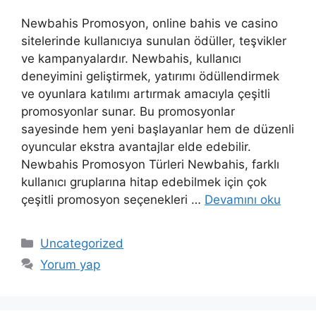
Newbahis Promosyon, online bahis ve casino
sitelerinde kullanıcıya sunulan ödüller, teşvikler
ve kampanyalardır. Newbahis, kullanıcı
deneyimini geliştirmek, yatırımı ödüllendirmek
ve oyunlara katılımı artırmak amacıyla çeşitli
promosyonlar sunar. Bu promosyonlar
sayesinde hem yeni başlayanlar hem de düzenli
oyuncular ekstra avantajlar elde edebilir.
Newbahis Promosyon Türleri Newbahis, farklı
kullanıcı gruplarına hitap edebilmek için çok
çeşitli promosyon seçenekleri …
Devamını oku
Kategoriler
Uncategorized
Yorum yap