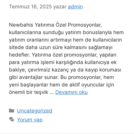
Temmuz 16, 2025
yazar
admin
Newbahis Yatırıma Özel Promosyonlar,
kullanıcılarına sunduğu yatırım bonuslarıyla hem
yatırım oranlarını artırmayı hem de kullanıcıların
sitede daha uzun süre kalmasını sağlamayı
hedefler. Yatırıma özel promosyonlar, yapılan
para yatırma işlemi karşılığında kullanıcıya ek
bakiye, çevrimsiz kazanç ya da kayıp koruması
gibi avantajlar sunar. Bu promosyonlar, hem
yeni başlayanlar hem de aktif oyuncular için
önemli bir teşvik …
Devamını oku
Kategoriler
Uncategorized
Yorum yap