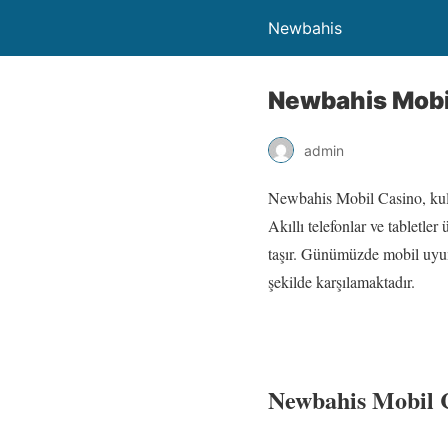
Newbahis
Newbahis Mobi
admin
Newbahis Mobil Casino, kulla
Akıllı telefonlar ve tabletl
taşır. Günümüzde mobil uyuml
şekilde karşılamaktadır.
Newbahis Mobil C