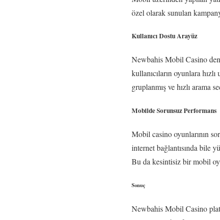
özel olarak sunulan kampanya
Kullanıcı Dostu Arayüz
Newbahis Mobil Casino deney
kullanıcıların oyunlara hızlı
gruplanmış ve hızlı arama se
Mobilde Sorunsuz Performans
Mobil casino oyunlarının soru
internet bağlantısında bile 
Bu da kesintisiz bir mobil o
Sonuç
Newbahis Mobil Casino platfo