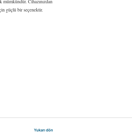
amak mümkündür. Cihazınızdan
in güçlü bir seçenektir.
Yukarı dön