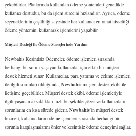
çekebilirler. Platformda kullanılan ödeme yöntemleri genellikle
kullanıcı dostudur, bu da işlem sürecini hızlandırır. Ayrıca, ödeme
seçeneklerinin çeşitliliği sayesinde her kullanıcı en rahat hissettiği
ödeme yöntemini kullanarak işlemlerini yapabilir.
Müşteri Desteği ile Ödeme Süreçlerinde Yardım
Newbahis Kesintisiz Ödemeler, ödeme işlemleri sırasında
herhangi bir sorun yaşayan kullanıcılar için etkili bir müşteri
destek hizmeti sunar. Kullanıcılar, para yatırma ve çekme işlemleri
Newbahis
ile ilgili sorunları olduğunda,
müşteri destek ekibi ile
iletişime geçebilirler. Müşteri destek ekibi, ödeme işlemleriyle
ilgili yaşanan aksaklıkları hızlı bir şekilde çözer ve kullanıcıların
Newbahis
sorunlarını en kısa sürede giderir.
’in müşteri destek
hizmeti, kullanıcıların ödeme işlemleri sırasında herhangi bir
sorunla karşılaşmalarını önler ve kesintisiz ödeme deneyimi sağlar.