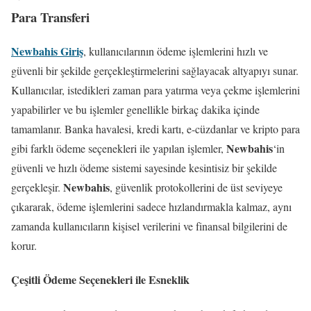
Para Transferi
Newbahis Giriş
, kullanıcılarının ödeme işlemlerini hızlı ve
güvenli bir şekilde gerçekleştirmelerini sağlayacak altyapıyı sunar.
Kullanıcılar, istedikleri zaman para yatırma veya çekme işlemlerini
yapabilirler ve bu işlemler genellikle birkaç dakika içinde
tamamlanır. Banka havalesi, kredi kartı, e-cüzdanlar ve kripto para
Newbahis
gibi farklı ödeme seçenekleri ile yapılan işlemler,
‘in
güvenli ve hızlı ödeme sistemi sayesinde kesintisiz bir şekilde
Newbahis
gerçekleşir.
, güvenlik protokollerini de üst seviyeye
çıkararak, ödeme işlemlerini sadece hızlandırmakla kalmaz, aynı
zamanda kullanıcıların kişisel verilerini ve finansal bilgilerini de
korur.
Çeşitli Ödeme Seçenekleri ile Esneklik