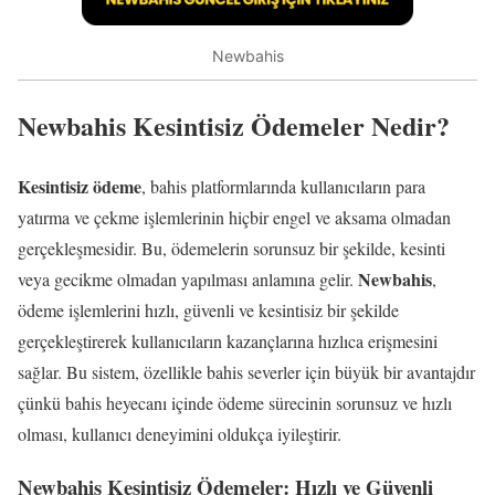
Newbahis
Newbahis Kesintisiz Ödemeler Nedir?
Kesintisiz ödeme
, bahis platformlarında kullanıcıların para
yatırma ve çekme işlemlerinin hiçbir engel ve aksama olmadan
gerçekleşmesidir. Bu, ödemelerin sorunsuz bir şekilde, kesinti
Newbahis
veya gecikme olmadan yapılması anlamına gelir.
,
ödeme işlemlerini hızlı, güvenli ve kesintisiz bir şekilde
gerçekleştirerek kullanıcıların kazançlarına hızlıca erişmesini
sağlar. Bu sistem, özellikle bahis severler için büyük bir avantajdır
çünkü bahis heyecanı içinde ödeme sürecinin sorunsuz ve hızlı
olması, kullanıcı deneyimini oldukça iyileştirir.
Newbahis Kesintisiz Ödemeler: Hızlı ve Güvenli